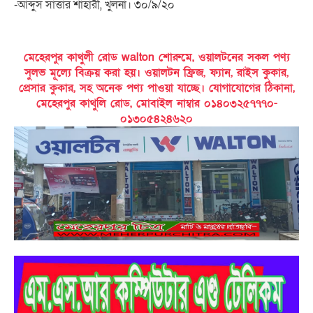
-আব্দুস সাত্তার শাহারী, খুলনা। ৩০/৯/২০
মেহেরপুর কাথুলী রোড walton শোরুমে, ওয়ালটনের সকল পণ্য
সুলভ মূল্যে বিক্রয় করা হয়। ওয়ালটন ফ্রিজ, ফ্যান, রাইস কুকার,
প্রেসার কুকার, সহ অনেক পণ্য পাওয়া যাচ্ছে। যোগাযোগের ঠিকানা,
মেহেরপুর কাথুলি রোড, মোবাইল নাম্বার ০১৪০৩২৫৭৭৭০-
০১৩০৫৪২৪৬২০