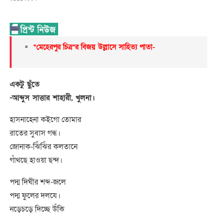
“মেহেরপুর চিত্র”র বিজয় উল্লাসে সাহিত্য পাতা-
একটু ছুঁতে
-আব্দুস সাত্তার শাহারী, খুলনা।
হাসনাহেনা কইগো তোমার
রাতের সুবাস গন্ধ।
জোনাক-ঝিঁঝিঁর কলতানে
গাঁথছে হাওয়া ছন্দ।
পদ্ম দিঘীর শব্দ-জলে
পদ্ম ফুলের দলযে।
নড়েচড়ে দিচ্ছে উঁকি