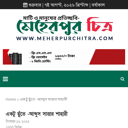
শুক্রবার | ৭ই আগস্ট, ২০২৬ খ্রিস্টাব্দ | বর্ষাকাল
Home
»
একটু ছুঁতে -আব্দুস সাত্তার শাহারী
একটু ছুঁতে -আব্দুস সাত্তার শাহারী
ডিসেম্বর ১৬, ২০২২
1005
ভিউস