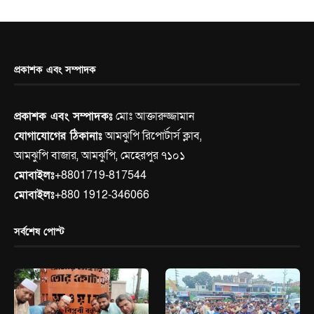
প্রকাশক এবং সম্পাদক
প্রকাশক এবং সম্পাদকঃ
মোঃ আক্তারুজ্জামান
যোগাযোগের ঠিকানাঃ
আমঝুপি রিপোর্টার্স ক্লাব,
আমঝুপি বাজার, আমঝুপি, মেহেরপুর ৭১০১
মোবাইলঃ
+8801719-817544
মোবাইলঃ
+880 1912-346066
সর্বশেষ পোস্ট