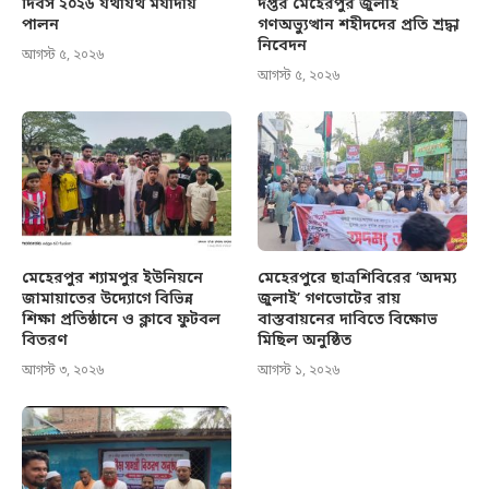
দিবস ২০২৬ যথাযথ মর্যাদায়
দপ্তর মেহেরপুর জুলাই
পালন
গণঅভ্যুত্থান শহীদদের প্রতি শ্রদ্ধা
নিবেদন
আগস্ট ৫, ২০২৬
আগস্ট ৫, ২০২৬
মেহেরপুর শ্যামপুর ইউনিয়নে
মেহেরপুরে ছাত্রশিবিরের ‘অদম্য
জামায়াতের উদ্যোগে বিভিন্ন
জুলাই’ গণভোটের রায়
শিক্ষা প্রতিষ্ঠানে ও ক্লাবে ফুটবল
বাস্তবায়নের দাবিতে বিক্ষোভ
বিতরণ
মিছিল অনুষ্ঠিত
আগস্ট ৩, ২০২৬
আগস্ট ১, ২০২৬