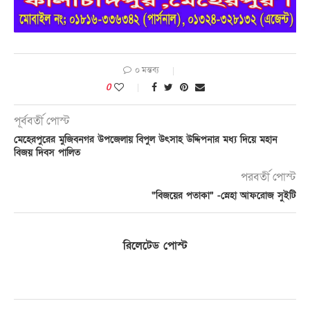
০ মন্তব্য
0
পূর্ববর্তী পোস্ট
মেহেরপুরের মুজিবনগর উপজেলায় বিপুল উৎসাহ উদ্দিপনার মধ্য দিয়ে মহান
বিজয় দিবস পালিত
পরবর্তী পোস্ট
“বিজয়ের পতাকা” -স্নেহা আফরোজ সুইটি
রিলেটেড পোস্ট