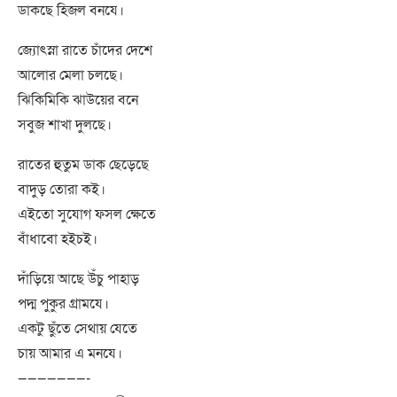
ডাকছে হিজল বনযে।
জ্যোৎস্না রাতে চাঁদের দেশে
আলোর মেলা চলছে।
ঝিকিমিকি ঝাউয়ের বনে
সবুজ শাখা দুলছে।
রাতের হুতুম ডাক ছেড়েছে
বাদুড় তোরা কই।
এইতো সুযোগ ফসল ক্ষেতে
বাঁধাবো হইচই।
দাঁড়িয়ে আছে উঁচু পাহাড়
পদ্ম পুকুর গ্রামযে।
একটু ছুঁতে সেথায় যেতে
চায় আমার এ মনযে।
———————-