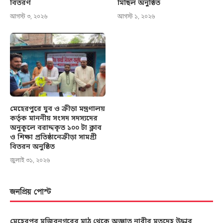
বিতরণ
মিছিল অনুষ্ঠিত
আগস্ট ৩, ২০২৬
আগস্ট ১, ২০২৬
মেহেরপুরে যুব ও ক্রীড়া মন্ত্রণালয়
কর্তৃক মাননীয় সংসদ সদস্যদের
অনুকূলে বরাদ্দকৃত ১০০ টা ক্লাব
ও শিক্ষা প্রতিষ্ঠানেক্রীড়া সামগ্রী
বিতরন অনুষ্ঠিত
জুলাই ৩১, ২০২৬
জনপ্রিয় পোস্ট
মেহেরপুর মুজিবনগরের মাঠ থেকে অজ্ঞাত নারীর মৃতদেহ উদ্ধার