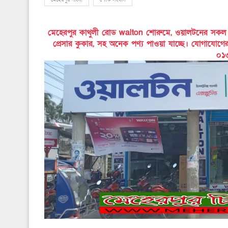
মেহেরপুর কাথুলী রোড walton শোরুমে, ওয়ালটনের সকল পণ্য
প্রেসার কুকার, সহ অনেক পণ্য পাওয়া যাচ্ছে। যোগাযোগ
০১