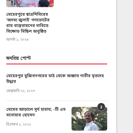
মেহেরপুরে ছাত্রশিবিরের
‘অদম্য জুলাই’ গণভোটের
রায় বাস্তবায়নের দাবিতে
বিক্ষোভ মিছিল অনুষ্ঠিত
আগস্ট ১, ২০২৬
জনপ্রিয় পোস্ট
মেহেরপুর মুজিবনগরের মাঠ থেকে অজ্ঞাত নারীর মৃতদেহ
উদ্ধার
ফেব্রুয়ারি ২০, ২০২৩
2
মেঘের আড়ালে সূর্য হারায়; -টি এম
মনোয়ার হোসেন
ডিসেম্বর ২, ২০২২