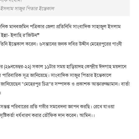
শোক সংবাদ!
 ইসলাম সাজুর পিতার ইন্তেকাল
িক মানবজমিন পত্রিকার জেলা প্রতিনিধি সাংবাদিক সাহাজুল ইসলাম
া ইন্না- ইলাহি র’জিঊন❞
িনি ইন্তেকাল করেন। ৬সন্তানের জনক দবির উদ্দীন মেহেরপুরের গাংনী
ার (২৯নভেম্বর-২২) সকাল ১১টার সময় হাড়িয়াদহ কেন্দ্রীয় ঈদগাহ ময়দানে
ে পারিবারিক সূত্র জানিয়েছে। সাংবাদিক সাজুর পিতার ইন্তেকালে
নিয়েছেন “মেহেরপুর চিত্র”র সম্পাদক ও প্রকাশক আক্তারুজ্জামান। বার্তা
।
্তপ্ত পরিবারের প্রতি গভীর সমবেদনা জ্ঞাপন করছি। রেখে যাওয়া
সৃষ্টিকর্তা ধর্যধারণ করার তৌফিক দান করেন। আমিন।।