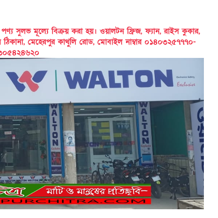
 সুলভ মূল্যে বিক্রয় করা হয়। ওয়ালটন ফ্রিজ, ফ্যান, রাইস কুকার,
ের ঠিকানা, মেহেরপুর কাথুলি রোড, মোবাইল নাম্বার ০১৪০৩২৫৭৭৭০-
৩০৫৪২৪৬২০