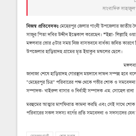
সাংবাদিক সাহাজুল
নিজস্ব প্রতিবেদকঃ
মেহেরপুর জেলার গাংনী উপজেলার জাতীয় দৈন
সাজুর পিতা দবির উদ্দীন ইন্তেকাল করেছেন। ❝ইন্না- লিল্লাহি ওয়
মঙ্গলবার ভাের ৫টার সময় নিজ বাসভবনে বার্ধক্য জনিত কারণে ত
উপজেলার হাড়িয়াদহ গ্রামের মৃত ইয়াকুব মন্ডলের ছেলে।
মঙ্গলব
জানাজা শেষে হাড়িয়াদহ গােরস্থান ময়দানে দাফন সম্পন্ন হবে বল
“মেহেরপুর চিত্র” পরিবারের পক্ষ থেকে গভীর শোক ও সমবেদনা জা
সম্পাদক- খাইরুল বাসার ও নির্বাহী সম্পাদক এম. সোহেল রানা 
মরহুমের আত্মার মাগফিরাত কামনা করছি এবং সেই সাথে শোক সন
পরিবারের সকল সদস্য বর্গের প্রতি সমবেদনা ও সদস্যদের যেন 
মেহেরপুর গাংনী
শোক সংবাদ