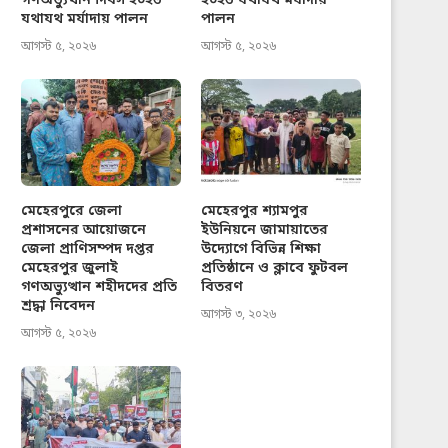
গণঅভ্যুত্থান দিবস ২০২৬
২০২৬ যথাযথ মর্যাদায়
যথাযথ মর্যাদায় পালন
পালন
আগস্ট ৫, ২০২৬
আগস্ট ৫, ২০২৬
মেহেরপুরে জেলা
মেহেরপুর শ্যামপুর
প্রশাসনের আয়োজনে
ইউনিয়নে জামায়াতের
জেলা প্রাণিসম্পদ দপ্তর
উদ্যোগে বিভিন্ন শিক্ষা
মেহেরপুর জুলাই
প্রতিষ্ঠানে ও ক্লাবে ফুটবল
গণঅভ্যুত্থান শহীদদের প্রতি
বিতরণ
শ্রদ্ধা নিবেদন
আগস্ট ৩, ২০২৬
আগস্ট ৫, ২০২৬