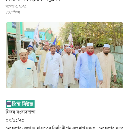
নভেম্বর ৩, ২০২৫
707
ভিউস
নিজস্ব সংবাদদাতা
০৩/১১/২৫
মেহেরপুর জেলা জামায়াতের নির্বাচনী গন সংযোগ চলছে। মেহেরপুর সদর