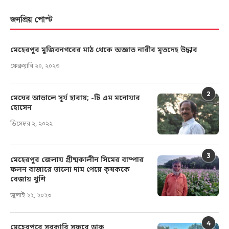
জনপ্রিয় পোস্ট
মেহেরপুর মুজিবনগরের মাঠ থেকে অজ্ঞাত নারীর মৃতদেহ উদ্ধার
ফেব্রুয়ারি ২০, ২০২৩
2
মেঘের আড়ালে সূর্য হারায়; -টি এম মনোয়ার
হোসেন
ডিসেম্বর ২, ২০২২
3
মেহেরপুর জেলায় গ্রীষ্মকালীন সিমের বাম্পার
ফলন বাজারে ভালো দাম পেয়ে কৃষককে
বেজায় খুশি
জুলাই ২২, ২০২৩
4
মেহেরপুরে সরকারি সফরে ডাক