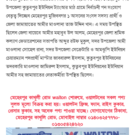
উপজেলা কুতুবপুর ইউনিয়ন ট্যাংআর মাঠ গ্রামে নির্বাচনী গন সংযোগ
নেতৃত্ব দিচ্ছেন মেহেরপুর মুজিবনগর ১ আসনের সংসদ সদস্য প্রার্থী ও
জেলা জামায়াতের আমীর মাওলানা তাজ উদ্দিন খান। এ সময় উপস্থিত
ছিলেন জেলা নায়েবে আমীর মহাবুব উল আলম, মেহেরপুর জেলা শ্রমিক
কল্যাণ ফেডারেশনের সভাপতি আব্দুর রউফ মুকুল, সদর উপজেলা আমী
মাওলানা সোহেল রানা, সদর উপজেলা সেক্রেটারি ও আমঝুপি ইউনিয়ন
চেয়ারম্যান পদপ্রার্থী মাস্টার জাব্বারুল ইসলাম, কুতুবপুর ইউনিয়নের
তদরকারি মাওলানা জামিরুল ইসলাম,, কুতুবপুর ইউনিয়নের ইউনিয়ান
আমীর সহ জামায়াতের নেতাকর্মীরা উপস্থিত ছিলেন।
মেহেরপুর কাথুলী রোড walton শোরুমে, ওয়ালটনের সকল পণ্য
সুলভ মূল্যে বিক্রয় করা হয়। ওয়ালটন ফ্রিজ, ফ্যান, রাইস কুকার,
প্রেসার কুকার, সহ অনেক পণ্য পাওয়া যাচ্ছে। যোগাযোগের ঠিকানা,
মেহেরপুর কাথুলি রোড, মোবাইল নাম্বার ০১৪০৩২৫৭৭৭০-
০১৩০৫৪২৪৬২০