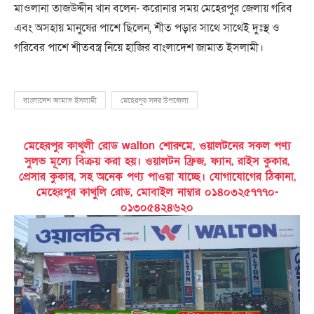
মাওলানা তাজউদ্দীন খান বলেন- করোনার সময় মেহেরপুর জেলায় গরিব
এবং অসহায় মানুষের পাশে ছিলেন, শীত পড়ার সাথে সাথেই দুঃস্থ ও
গরিবের পাশে শীতবস্ত্র নিয়ে হাজির বাংলাদেশ জামাত ইসলামী।
বাংলাদেশ জামাত ইসলামী
মেহেরপুর সদর উপজেলা
মেহেরপুর কাথুলী রোড walton শোরুমে, ওয়ালটনের সকল পণ্য
সুলভ মূল্যে বিক্রয় করা হয়। ওয়ালটন ফ্রিজ, ফ্যান, রাইস কুকার,
প্রেসার কুকার, সহ অনেক পণ্য পাওয়া যাচ্ছে। যোগাযোগের ঠিকানা,
মেহেরপুর কাথুলি রোড, মোবাইল নাম্বার ০১৪০৩২৫৭৭৭০-
০১৩০৫৪২৪৬২০