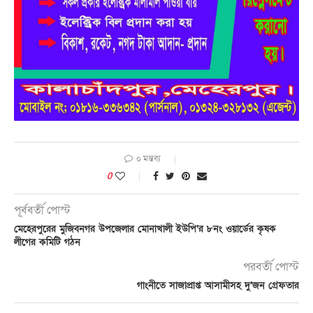
০ মন্তব্য
0
পূর্ববর্তী পোস্ট
মেহেরপুরের মুজিবনগর উপজেলার মোনাখালী ইউপি‘র ৮নং ওয়ার্ডের কৃষক
লীগের কমিটি গঠন
পরবর্তী পোস্ট
গাংনীতে সাজাপ্রাপ্ত আসামীসহ দু’জন গ্রেফতার