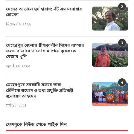
2
মেঘের আড়ালে সূর্য হারায়; -টি এম মনোয়ার
হোসেন
ডিসেম্বর ২, ২০২২
3
মেহেরপুর জেলায় গ্রীষ্মকালীন সিমের বাম্পার
ফলন বাজারে ভালো দাম পেয়ে কৃষককে
বেজায় খুশি
জুলাই ২২, ২০২৩
4
মেহেরপুরে সরকারি সফরে ডাক
টেলিযোগাযোগ ও তথ্য প্রযুক্তি প্রতিমন্ত্রী
জুনায়েদ আহমেদ
মার্চ ১০, ২০২৪
ফেসবুকে নিউজ পেতে লাইক দিন