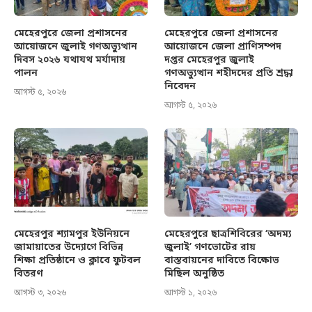
মেহেরপুরে জেলা প্রশাসনের
মেহেরপুরে জেলা প্রশাসনের
আয়োজনে জুলাই গণঅভ্যুত্থান
আয়োজনে জেলা প্রাণিসম্পদ
দিবস ২০২৬ যথাযথ মর্যাদায়
দপ্তর মেহেরপুর জুলাই
পালন
গণঅভ্যুত্থান শহীদদের প্রতি শ্রদ্ধা
নিবেদন
আগস্ট ৫, ২০২৬
আগস্ট ৫, ২০২৬
মেহেরপুর শ্যামপুর ইউনিয়নে
মেহেরপুরে ছাত্রশিবিরের ‘অদম্য
জামায়াতের উদ্যোগে বিভিন্ন
জুলাই’ গণভোটের রায়
শিক্ষা প্রতিষ্ঠানে ও ক্লাবে ফুটবল
বাস্তবায়নের দাবিতে বিক্ষোভ
বিতরণ
মিছিল অনুষ্ঠিত
আগস্ট ৩, ২০২৬
আগস্ট ১, ২০২৬