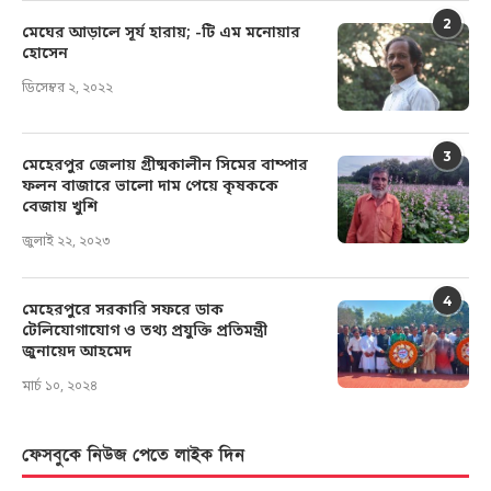
2
মেঘের আড়ালে সূর্য হারায়; -টি এম মনোয়ার
হোসেন
ডিসেম্বর ২, ২০২২
3
মেহেরপুর জেলায় গ্রীষ্মকালীন সিমের বাম্পার
ফলন বাজারে ভালো দাম পেয়ে কৃষককে
বেজায় খুশি
জুলাই ২২, ২০২৩
4
মেহেরপুরে সরকারি সফরে ডাক
টেলিযোগাযোগ ও তথ্য প্রযুক্তি প্রতিমন্ত্রী
জুনায়েদ আহমেদ
মার্চ ১০, ২০২৪
ফেসবুকে নিউজ পেতে লাইক দিন