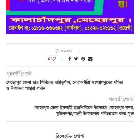
০ মন্তব্য
0
পূর্ববর্তী পোস্ট
মেহেরপুর জেলা ছাত্র শিবিরের দায়িত্বশীল, নেতাকর্মীরা সংখ্যালঘুদের মন্দির
ও উপাসনা পাহারা প্রদান
পরবর্তী পোস্ট
মেহেরপুর জেলা ইসলামী ছাত্রশিবিরের উদ্যোগে মেহেরপুর সদর,
মুজিবনগর,গাংনী উপজেলায় পরিছন্নতার কাজ সুরু
রিলেটেড পোস্ট