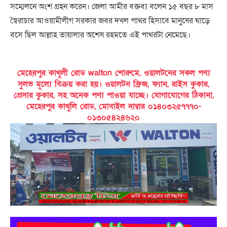
সম্মেলনে অংশ গ্রহন করেন। জেলা আমীর বক্তব্য বলেন ১৫ বছর ৮ মাস
স্বৈরাচার আওয়ামীলীগ সরকার জবর দখল পাথর হিসাবে মানুষের ঘাড়ে
বসে ছিল আল্লাহ তায়ালার অশেষ রহমতে এই পাথরটা নেমেছে।
মেহেরপুর কাথুলী রোড walton শোরুমে, ওয়ালটনের সকল পণ্য
সুলভ মূল্যে বিক্রয় করা হয়। ওয়ালটন ফ্রিজ, ফ্যান, রাইস কুকার,
প্রেসার কুকার, সহ অনেক পণ্য পাওয়া যাচ্ছে। যোগাযোগের ঠিকানা,
মেহেরপুর কাথুলি রোড, মোবাইল নাম্বার ০১৪০৩২৫৭৭৭০-
০১৩০৫৪২৪৬২০