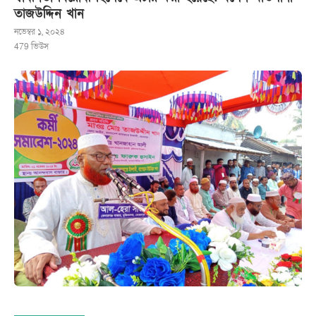
তাজউদ্দিন খান
নভেম্বর ১, ২০২৪
479
ভিউস