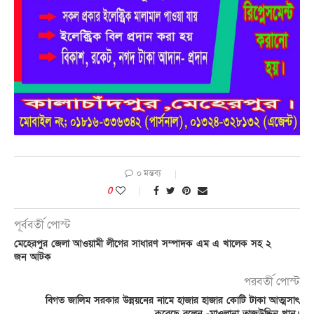
০ মন্তব্য
0
পূর্ববর্তী পোস্ট
মেহেরপুর জেলা আওয়ামী লীগের সাধারণ সম্পাদক এম এ খালেক সহ ২
জন আটক
পরবর্তী পোস্ট
বিগত জালিম সরকার উন্নয়নের নামে হাজার হাজার কোটি টাকা আত্মসাৎ
করেছে বলেন -মাওলানা তাজউদ্দিন খান।