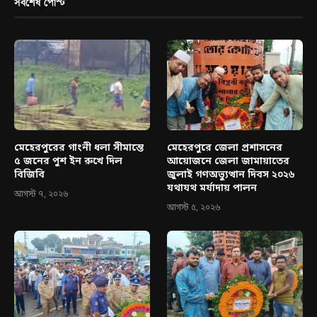
সর্বশেষ পোস্ট
মেহেরপুরের গাংনী ধলা সীমান্তে
মেহেরপুরে জেলা প্রশাসনের
৫ জনের পুশ ইন রুখে দিল
আয়োজনে জেলা জামায়াতের
বিজিবি
জুলাই গণঅভ্যুত্থান দিবস ২০২৬
যথাযথ মর্যাদায় পালন
আগস্ট ৭, ২০২৬
আগস্ট ৫, ২০২৬