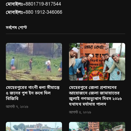
মোবাইলঃ
+8801719-817544
মোবাইলঃ
+880 1912-346066
সর্বশেষ পোস্ট
মেহেরপুরের গাংনী ধলা সীমান্তে
মেহেরপুরে জেলা প্রশাসনের
৫ জনের পুশ ইন রুখে দিল
আয়োজনে জেলা জামায়াতের
বিজিবি
জুলাই গণঅভ্যুত্থান দিবস ২০২৬
যথাযথ মর্যাদায় পালন
আগস্ট ৭, ২০২৬
আগস্ট ৫, ২০২৬