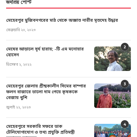
জনপ্রিয় পোস্ট
মেহেরপুর মুজিবনগরের মাঠ থেকে অজ্ঞাত নারীর মৃতদেহ উদ্ধার
ফেব্রুয়ারি ২০, ২০২৩
2
মেঘের আড়ালে সূর্য হারায়; -টি এম মনোয়ার
হোসেন
ডিসেম্বর ২, ২০২২
3
মেহেরপুর জেলায় গ্রীষ্মকালীন সিমের বাম্পার
ফলন বাজারে ভালো দাম পেয়ে কৃষককে
বেজায় খুশি
জুলাই ২২, ২০২৩
4
মেহেরপুরে সরকারি সফরে ডাক
টেলিযোগাযোগ ও তথ্য প্রযুক্তি প্রতিমন্ত্রী