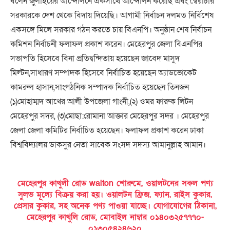
বলেন জুলাইয়ের আন্দোলনে একসাথে আন্দোলন করেছি এবং স্বৈরাচার
সরকারকে দেশ থেকে বিদায় দিয়েছি। আগামী নির্বাচন দলমত নির্বিশেষ
একসঙ্গে মিলে সরকার গঠন করতে চায় বিএনপি। অনুষ্ঠান শেষ নির্বাচন
কমিশন নির্বাচনী ফলাফল প্রকাশ করেন। মেহেরপুর জেলা বিএনপির
সভাপতি হিসেবে বিনা প্রতিদ্বন্দিতায় হয়েছেন জাবেদ মাসুদ
মিল্টন,সাধারণ সম্পাদক হিসেবে নির্বাচিত হয়েছেন অ্যাডভোকেট
কামরুল হাসান,সাংগঠনিক সম্পাদক নির্বাচিত হয়েছেন তিনজন
(১)মোহাম্মদ আখের আলী উপজেলা গাংনী,(২) ওমর ফারুক লিটন
মেহেরপুর সদর, (৩)মোছা:রোমানা আক্তার মেহেরপুর সদর । মেহেরপুর
জেলা জেলা কমিটির নির্বাচিত হয়েছেন। ফলাফল প্রকাশ করেন ঢাকা
বিশ্ববিদ্যালয় ডাকসুর নেতা সাবেক সংসদ সদস্য আমানুল্লাহ আমান।
মেহেরপুর কাথুলী রোড walton শোরুমে, ওয়ালটনের সকল পণ্য
সুলভ মূল্যে বিক্রয় করা হয়। ওয়ালটন ফ্রিজ, ফ্যান, রাইস কুকার,
প্রেসার কুকার, সহ অনেক পণ্য পাওয়া যাচ্ছে। যোগাযোগের ঠিকানা,
মেহেরপুর কাথুলি রোড, মোবাইল নাম্বার ০১৪০৩২৫৭৭৭০-
০১৩০৫৪২৪৬২০