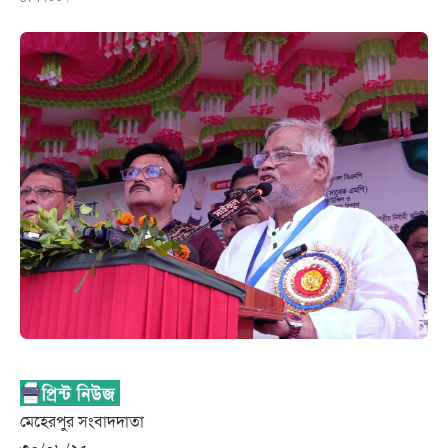
মেহেরপুর সংবাদদাতা