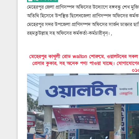
মেহেরপুর জেলা প্রাণিসম্পদ অফিসের উদ্যোগে বঙ্গবন্ধু শেখ ম
অতিথি হিসেবে উপস্থিত ছিলেনজেলা প্রাণিসম্পদ অফিসের কর্মকর
মেহেরপুর সদর উপজেলা প্রাণিসম্পদ অফিসের সার্জন ডাক্তার ছ
রহমতুউল্লাহ সহ অফিসের কর্মকর্তা-কর্মচারীবৃন্। ,
মেহেরপুর কাথুলী রোড walton শোরুমে, ওয়ালটনের সকল পণ্য
প্রেসার কুকার, সহ অনেক পণ্য পাওয়া যাচ্ছে। যোগাযোগ
০১