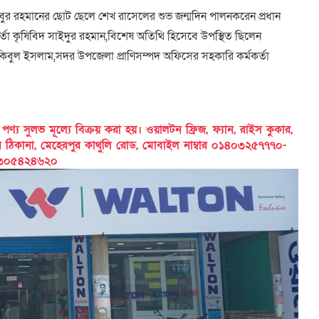
ুজিবুর রহমানের ছোট ছেলে শেখ রাসেলের শুভ জন্মদিন পালনকরেন প্রধান
্তা কৃষিবিদ সাইদুর রহমান,বিশেষ অতিথি হিসেবে উপস্থিত ছিলেন
াকিবুল ইসলাম,সদর উপজেলা প্রাণিসম্পদ অফিসের সহকারি কর্মকর্তা
 সুলভ মূল্যে বিক্রয় করা হয়। ওয়ালটন ফ্রিজ, ফ্যান, রাইস কুকার,
ের ঠিকানা, মেহেরপুর কাথুলি রোড, মোবাইল নাম্বার ০১৪০৩২৫৭৭৭০-
৩০৫৪২৪৬২০