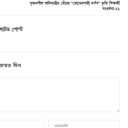
সৃজনশীল অভিযাত্রীর খোঁজে “মোমেনশাহী দর্পণ” কৃতি শিক্ষার্থী
সংবর্ধনা-২২
লেটেড পোস্ট
তামত দিন