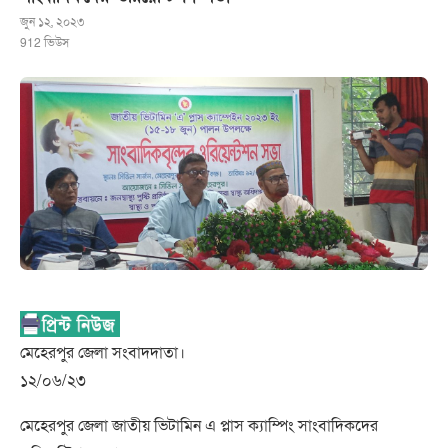
জুন ১২, ২০২৩
912
ভিউস
মেহেরপুর জেলা সংবাদদাতা।
১২/০৬/২৩
মেহেরপুর জেলা জাতীয় ভিটামিন এ প্লাস ক্যাম্পিং সাংবাদিকদের