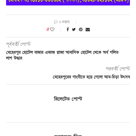
০ মন্তব্য
0
পূর্ববর্তী পোস্ট
মেহেরপুর হোটেল বাজার এজাজ প্লাজা আবাসিক হোটেল থেকে অর্ধ গলিত
লাশ উদ্ধার
পরবর্তী পোস্ট
মেহেরপুরের গাংনীতে হয়ে গেলো আম-চিড়া উৎসব
রিলেটেড পোস্ট