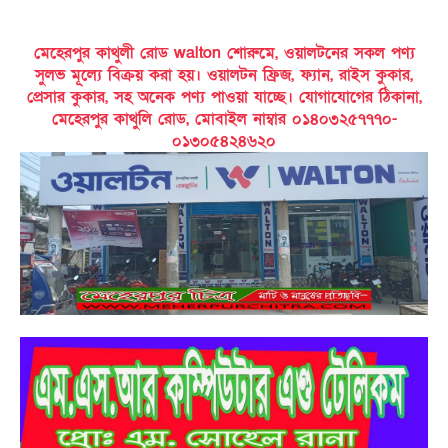
মেহেরপুর কাথুলী রোড walton শোরুমে, ওয়ালটনের সকল পণ্য
সুলভ মূল্যে বিক্রয় করা হয়। ওয়ালটন ফ্রিজ, ফ্যান, রাইস কুকার,
প্রেসার কুকার, সহ অনেক পণ্য পাওয়া যাচ্ছে। যোগাযোগের ঠিকানা,
মেহেরপুর কাথুলি রোড, মোবাইল নাম্বার ০১৪০৩২৫৭৭৭০-
০১৩০৫৪২৪৬২০