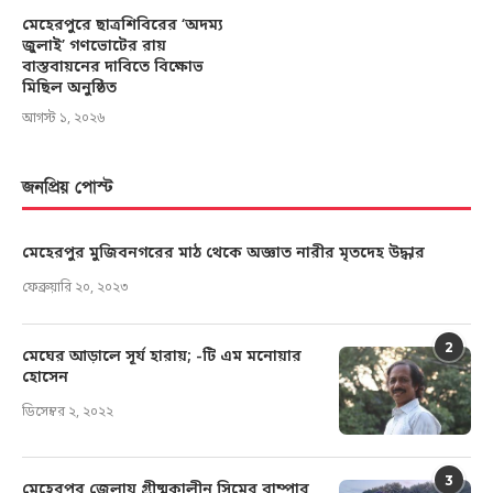
মেহেরপুরে ছাত্রশিবিরের ‘অদম্য
জুলাই’ গণভোটের রায়
বাস্তবায়নের দাবিতে বিক্ষোভ
মিছিল অনুষ্ঠিত
আগস্ট ১, ২০২৬
জনপ্রিয় পোস্ট
মেহেরপুর মুজিবনগরের মাঠ থেকে অজ্ঞাত নারীর মৃতদেহ উদ্ধার
ফেব্রুয়ারি ২০, ২০২৩
2
মেঘের আড়ালে সূর্য হারায়; -টি এম মনোয়ার
হোসেন
ডিসেম্বর ২, ২০২২
3
মেহেরপুর জেলায় গ্রীষ্মকালীন সিমের বাম্পার