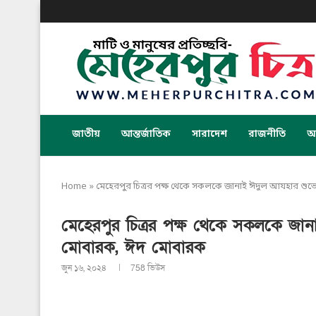
জাতীয়
আন্তর্জাতিক
সারাদেশ
রাজনীতি
অর
Home
»
মেহেরপুর চিত্রর পক্ষ থেকে সকলকে জানাই ঈদুল আযহার শু
মেহেরপুর চিত্রর পক্ষ থেকে সকলকে জা
মোবারক, ঈদ মোবারক
জুন ১৬, ২০২৪
758
ভিউস