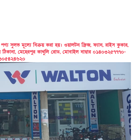
 সুলভ মূল্যে বিক্রয় করা হয়। ওয়ালটন ফ্রিজ, ফ্যান, রাইস কুকার,
ের ঠিকানা, মেহেরপুর কাথুলি রোড, মোবাইল নাম্বার ০১৪০৩২৫৭৭৭০-
৩০৫৪২৪৬২০