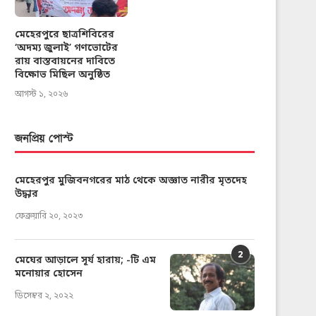
মেহেরপুরে ছাত্রশিবিরের
‘অদম্য জুলাই’ গণভোটের
রায় বাস্তবায়নের দাবিতে
বিক্ষোভ মিছিল অনুষ্ঠিত
আগস্ট ১, ২০২৬
জনপ্রিয় পোস্ট
মেহেরপুর মুজিবনগরের মাঠ থেকে অজ্ঞাত নারীর মৃতদেহ
উদ্ধার
ফেব্রুয়ারি ২০, ২০২৩
2
মেঘের আড়ালে সূর্য হারায়; -টি এম
মনোয়ার হোসেন
ডিসেম্বর ২, ২০২২