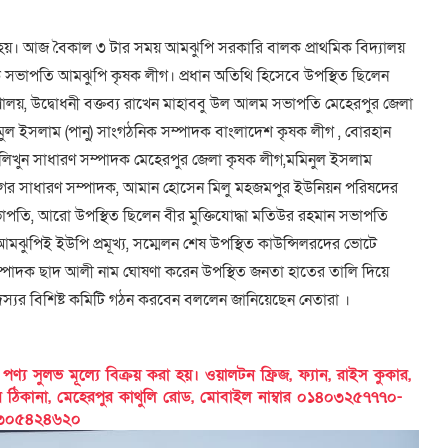
িত হয়। আজ বৈকাল ৩ টার সময় আমঝুপি সরকারি বালক প্রাথমিক বিদ্যালয়
বুল হক সভাপতি আমঝুপি কৃষক লীগ। প্রধান অতিথি হিসেবে উপস্থিত ছিলেন
ত্রণালয়, উদ্বোধনী বক্তব্য রাখেন মাহাববু উল আলম সভাপতি মেহেরপুর জেলা
ুল ইসলাম (পানু) সাংগঠনিক সম্পাদক বাংলাদেশ কৃষক লীগ , বোরহান
 লিখুন সাধারণ সম্পাদক মেহেরপুর জেলা কৃষক লীগ,মমিনুল ইসলাম
ীগের সাধারণ সম্পাদক, আমান হোসেন মিলু মহজমপুর ইউনিয়ন পরিষদের
াপতি, আরো উপস্থিত ছিলেন বীর মুক্তিযোদ্ধা মতিউর রহমান সভাপতি
মঝুপিই ইউপি প্রমূখ্য, সম্মেলন শেষ উপস্থিত কাউন্সিলরদের ভোটে
 সম্পাদক ছাদ আলী নাম ঘোষণা করেন উপস্থিত জনতা হাতের তালি দিয়ে
স্যর বিশিষ্ট কমিটি গঠন করবেন বললেন জানিয়েছেন নেতারা ।
 সুলভ মূল্যে বিক্রয় করা হয়। ওয়ালটন ফ্রিজ, ফ্যান, রাইস কুকার,
ের ঠিকানা, মেহেরপুর কাথুলি রোড, মোবাইল নাম্বার ০১৪০৩২৫৭৭৭০-
৩০৫৪২৪৬২০