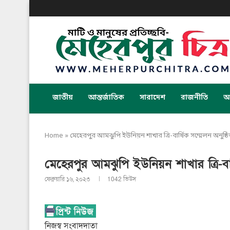
জাতীয়
আন্তর্জাতিক
সারাদেশ
রাজনীতি
অর
Home
»
মেহেরপুর আমঝুপি ইউনিয়ন শাখার ত্রি-বার্ষিক সম্মেলন অনুষ্ঠ
মেহেরপুর আমঝুপি ইউনিয়ন শাখার ত্রি-বার
ফেব্রুয়ারি ১৬, ২০২৩
1042
ভিউস
নিজস্ব সংবাদদাতা