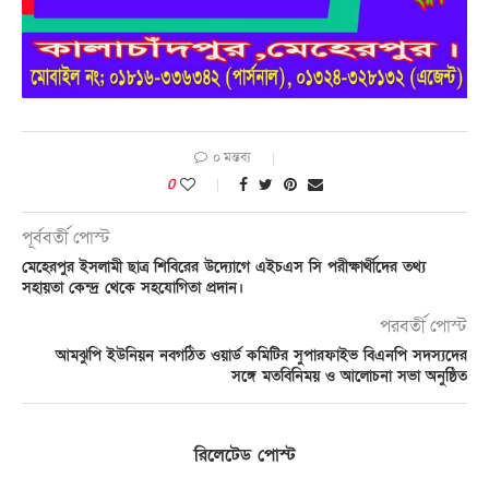
০ মন্তব্য
0
পূর্ববর্তী পোস্ট
মেহেরপুর ইসলামী ছাত্র শিবিরের উদ্যোগে এইচএস সি পরীক্ষার্থীদের তথ্য
সহায়তা কেন্দ্র থেকে সহযোগিতা প্রদান।
পরবর্তী পোস্ট
আমঝুপি ইউনিয়ন নবগঠিত ওয়ার্ড কমিটির সুপারফাইভ বিএনপি সদস্যদের
সঙ্গে মতবিনিময় ও আলোচনা সভা অনুষ্ঠিত
রিলেটেড পোস্ট