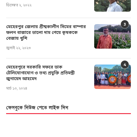
ডিসেম্বর ২, ২০২২
3
মেহেরপুর জেলায় গ্রীষ্মকালীন সিমের বাম্পার
ফলন বাজারে ভালো দাম পেয়ে কৃষককে
বেজায় খুশি
জুলাই ২২, ২০২৩
4
মেহেরপুরে সরকারি সফরে ডাক
টেলিযোগাযোগ ও তথ্য প্রযুক্তি প্রতিমন্ত্রী
জুনায়েদ আহমেদ
মার্চ ১০, ২০২৪
ফেসবুকে নিউজ পেতে লাইক দিন