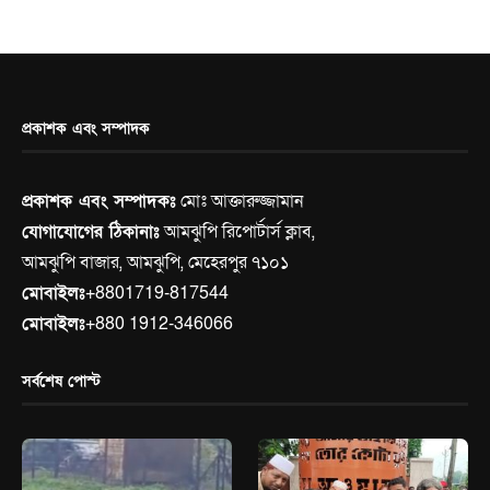
প্রকাশক এবং সম্পাদক
প্রকাশক এবং সম্পাদকঃ
মোঃ আক্তারুজ্জামান
যোগাযোগের ঠিকানাঃ
আমঝুপি রিপোর্টার্স ক্লাব,
আমঝুপি বাজার, আমঝুপি, মেহেরপুর ৭১০১
মোবাইলঃ
+8801719-817544
মোবাইলঃ
+880 1912-346066
সর্বশেষ পোস্ট