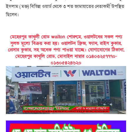
ইসলাম ( মক্ত) বিভিন্ন ওয়ার্ড থেকে ৩ শত জামায়াতের নেতাকর্মী উপস্থিত
ছিলেন।
মেহেরপুর কাথুলী রোড walton শোরুমে, ওয়ালটনের সকল পণ্য
সুলভ মূল্যে বিক্রয় করা হয়। ওয়ালটন ফ্রিজ, ফ্যান, রাইস কুকার,
প্রেসার কুকার, সহ অনেক পণ্য পাওয়া যাচ্ছে। যোগাযোগের ঠিকানা,
মেহেরপুর কাথুলি রোড, মোবাইল নাম্বার ০১৪০৩২৫৭৭৭০-
০১৩০৫৪২৪৬২০