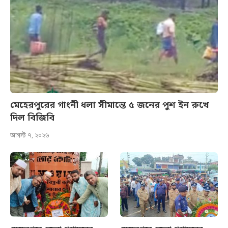
মেহেরপুরের গাংনী ধলা সীমান্তে ৫ জনের পুশ ইন রুখে
দিল বিজিবি
আগস্ট ৭, ২০২৬