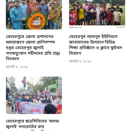
মেহেরপুরে জেলা প্রশাসনের
মেহেরপুর শ্যামপুর ইউনিয়নে
আয়োজনে জেলা প্রাণিসম্পদ
জামায়াতের উদ্যোগে বিভিন্ন
দপ্তর মেহেরপুর জুলাই
শিক্ষা প্রতিষ্ঠানে ও ক্লাবে ফুটবল
গণঅভ্যুত্থান শহীদদের প্রতি শ্রদ্ধা
বিতরণ
নিবেদন
আগস্ট ৩, ২০২৬
আগস্ট ৫, ২০২৬
মেহেরপুরে ছাত্রশিবিরের ‘অদম্য
জুলাই’ গণভোটের রায়