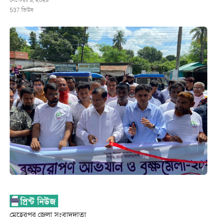
সেপ্টেম্বর ৯, ২০২৪
537
ভিউস
মেহেরপুর জেলা সংবাদদাতা