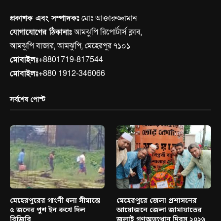
প্রকাশক এবং সম্পাদকঃ
মোঃ আক্তারুজ্জামান
যোগাযোগের ঠিকানাঃ
আমঝুপি রিপোর্টার্স ক্লাব,
আমঝুপি বাজার, আমঝুপি, মেহেরপুর ৭১০১
মোবাইলঃ
+8801719-817544
মোবাইলঃ
+880 1912-346066
সর্বশেষ পোস্ট
মেহেরপুরের গাংনী ধলা সীমান্তে
মেহেরপুরে জেলা প্রশাসনের
৫ জনের পুশ ইন রুখে দিল
আয়োজনে জেলা জামায়াতের
বিজিবি
জুলাই গণঅভ্যুত্থান দিবস ২০২৬