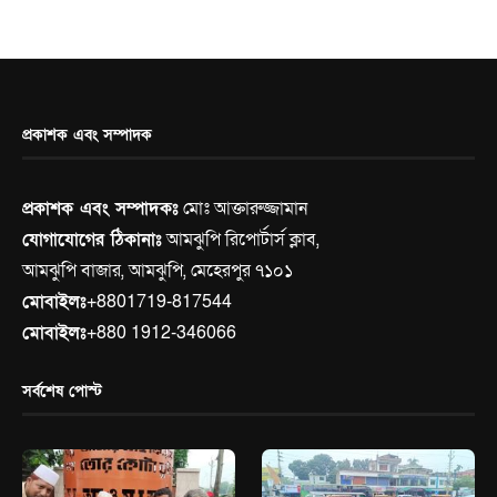
প্রকাশক এবং সম্পাদক
প্রকাশক এবং সম্পাদকঃ
মোঃ আক্তারুজ্জামান
যোগাযোগের ঠিকানাঃ
আমঝুপি রিপোর্টার্স ক্লাব,
আমঝুপি বাজার, আমঝুপি, মেহেরপুর ৭১০১
মোবাইলঃ
+8801719-817544
মোবাইলঃ
+880 1912-346066
সর্বশেষ পোস্ট