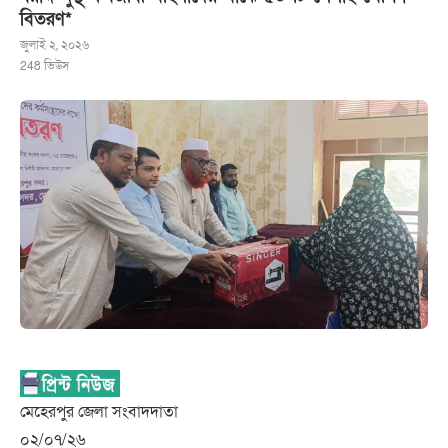
বিতরণ*
জুলাই ২, ২০২৬
248
ভিউস
মেহেরপুর জেলা সংবাদদাতা
০২/০৭/২৬