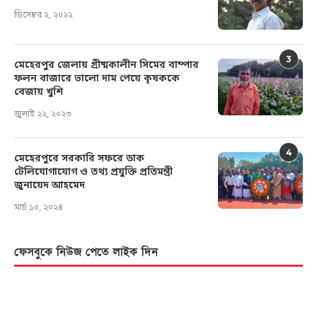
ডিসেম্বর ২, ২০২২
3
মেহেরপুর জেলায় গ্রীষ্মকালীন সিমের বাম্পার
ফলন বাজারে ভালো দাম পেয়ে কৃষককে
বেজায় খুশি
জুলাই ২২, ২০২৩
4
মেহেরপুরে সরকারি সফরে ডাক
টেলিযোগাযোগ ও তথ্য প্রযুক্তি প্রতিমন্ত্রী
জুনায়েদ আহমেদ
মার্চ ১০, ২০২৪
ফেসবুকে নিউজ পেতে লাইক দিন