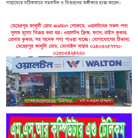
সাহায্যের সঠিকভাবে সমবন্টন ও বিতরণের অঙ্গীকার ব্যক্ত করেন।
মেহেরপুর কাথুলী রোড walton শোরুমে, ওয়ালটনের সকল পণ্য
সুলভ মূল্যে বিক্রয় করা হয়। ওয়ালটন ফ্রিজ, ফ্যান, রাইস কুকার,
প্রেসার কুকার, সহ অনেক পণ্য পাওয়া যাচ্ছে। যোগাযোগের ঠিকানা,
মেহেরপুর কাথুলি রোড, মোবাইল নাম্বার ০১৪০৩২৫৭৭৭০-
০১৩০৫৪২৪৬২০