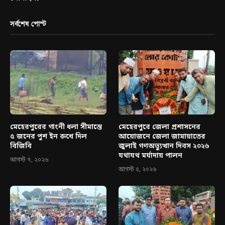
সর্বশেষ পোস্ট
মেহেরপুরের গাংনী ধলা সীমান্তে
মেহেরপুরে জেলা প্রশাসনের
৫ জনের পুশ ইন রুখে দিল
আয়োজনে জেলা জামায়াতের
বিজিবি
জুলাই গণঅভ্যুত্থান দিবস ২০২৬
যথাযথ মর্যাদায় পালন
আগস্ট ৭, ২০২৬
আগস্ট ৫, ২০২৬