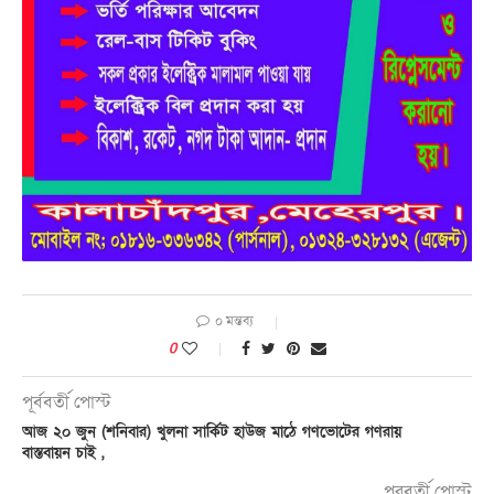
০ মন্তব্য
0
পূর্ববর্তী পোস্ট
আজ ২০ জুন (শনিবার) খুলনা সার্কিট হাউজ মাঠে গণভোটের গণরায়
বাস্তবায়ন চাই ,
পরবর্তী পোস্ট