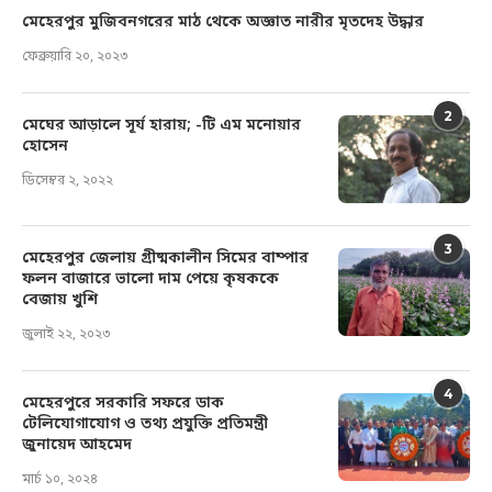
মেহেরপুর মুজিবনগরের মাঠ থেকে অজ্ঞাত নারীর মৃতদেহ উদ্ধার
ফেব্রুয়ারি ২০, ২০২৩
2
মেঘের আড়ালে সূর্য হারায়; -টি এম মনোয়ার
হোসেন
ডিসেম্বর ২, ২০২২
3
মেহেরপুর জেলায় গ্রীষ্মকালীন সিমের বাম্পার
ফলন বাজারে ভালো দাম পেয়ে কৃষককে
বেজায় খুশি
জুলাই ২২, ২০২৩
4
মেহেরপুরে সরকারি সফরে ডাক
টেলিযোগাযোগ ও তথ্য প্রযুক্তি প্রতিমন্ত্রী
জুনায়েদ আহমেদ
মার্চ ১০, ২০২৪