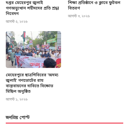
দপ্তর মেহেরপুর জুলাই
শিক্ষা প্রতিষ্ঠানে ও ক্লাবে ফুটবল
গণঅভ্যুত্থান শহীদদের প্রতি শ্রদ্ধা
বিতরণ
নিবেদন
আগস্ট ৩, ২০২৬
আগস্ট ৫, ২০২৬
মেহেরপুরে ছাত্রশিবিরের ‘অদম্য
জুলাই’ গণভোটের রায়
বাস্তবায়নের দাবিতে বিক্ষোভ
মিছিল অনুষ্ঠিত
আগস্ট ১, ২০২৬
জনপ্রিয় পোস্ট