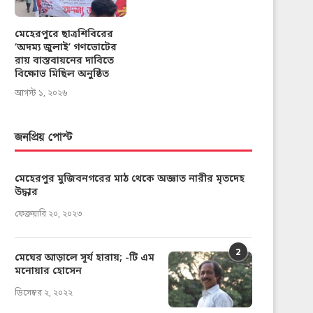
মেহেরপুরে ছাত্রশিবিরের
‘অদম্য জুলাই’ গণভোটের
রায় বাস্তবায়নের দাবিতে
বিক্ষোভ মিছিল অনুষ্ঠিত
আগস্ট ১, ২০২৬
জনপ্রিয় পোস্ট
মেহেরপুর মুজিবনগরের মাঠ থেকে অজ্ঞাত নারীর মৃতদেহ
উদ্ধার
ফেব্রুয়ারি ২০, ২০২৩
2
মেঘের আড়ালে সূর্য হারায়; -টি এম
মনোয়ার হোসেন
ডিসেম্বর ২, ২০২২