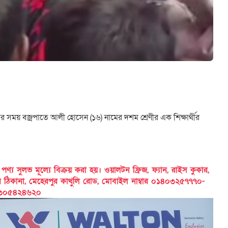
র সময় বজ্রপাতে আলী হোসেন (১৬) নামের দশম শ্রেণীর এক শিক্ষার্থীর
 সুলভ মূল্যে বিক্রয় করা হয়। ওয়ালটন ফ্রিজ, ফ্যান, রাইস কুকার,
ের ঠিকানা, মেহেরপুর কাথুলি রোড, মোবাইল নাম্বার ০১৪০৩২৫৭৭৭০-
৩০৫৪২৪৬২০