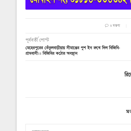
০ মন্তব্য
পূর্ববর্তী পোস্ট
মেহেরপুরের তেঁতুলবাড়ীয়ায় সীমান্তের পুশ ইন রুখে দিল বিজিবি-
গ্রামবাসী।। বিজিবির কঠোর অবস্থান
রি
ম