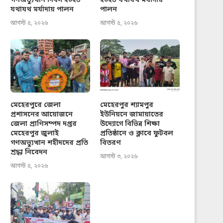
গণঅভ্যুত্থান দিবস ২০২৬
২০২৬ যথাযথ মর্যাদায়
যথাযথ মর্যাদায় পালন
পালন
আগস্ট ৫, ২০২৬
আগস্ট ৫, ২০২৬
মেহেরপুরে জেলা
মেহেরপুর শ্যামপুর
প্রশাসনের আয়োজনে
ইউনিয়নে জামায়াতের
জেলা প্রাণিসম্পদ দপ্তর
উদ্যোগে বিভিন্ন শিক্ষা
মেহেরপুর জুলাই
প্রতিষ্ঠানে ও ক্লাবে ফুটবল
গণঅভ্যুত্থান শহীদদের প্রতি
বিতরণ
শ্রদ্ধা নিবেদন
আগস্ট ৩, ২০২৬
আগস্ট ৫, ২০২৬