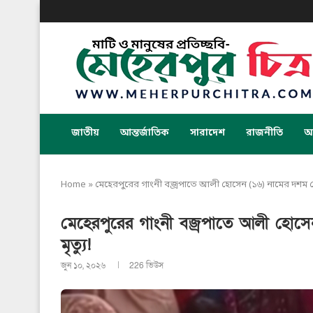
জাতীয়
আন্তর্জাতিক
সারাদেশ
রাজনীতি
অর
Home
»
মেহেরপুরের গাংনী বজ্রপাতে আলী হোসেন (১৬) নামের দশম শ্রেণী
মেহেরপুরের গাংনী বজ্রপাতে আলী হোসেন 
মৃত্যু!
জুন ১০, ২০২৬
226
ভিউস