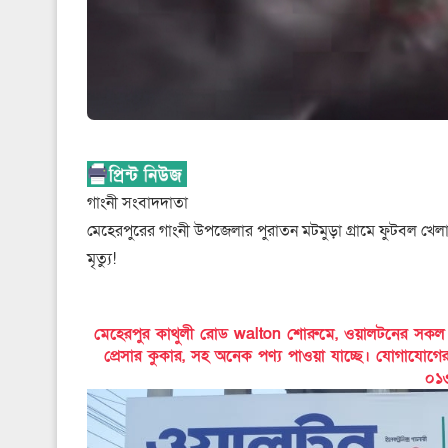
গাংনী সংবাদদাতা
মেহেরপুরের গাংনী উপজেলার পুরাতন মটমুড়া গ্রামে ফুটবল খেলা
মৃত্যু!
মেহেরপুর কাথুলী রোড walton শোরুমে, ওয়ালটনের সকল পণ্য
প্রেসার কুকার, সহ অনেক পণ্য পাওয়া যাচ্ছে। যোগাযোগ
০১