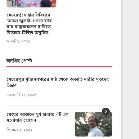
মেহেরপুরে ছাত্রশিবিরের
‘অদম্য জুলাই’ গণভোটের
রায় বাস্তবায়নের দাবিতে
বিক্ষোভ মিছিল অনুষ্ঠিত
আগস্ট ১, ২০২৬
জনপ্রিয় পোস্ট
মেহেরপুর মুজিবনগরের মাঠ থেকে অজ্ঞাত নারীর মৃতদেহ
উদ্ধার
ফেব্রুয়ারি ২০, ২০২৩
2
মেঘের আড়ালে সূর্য হারায়; -টি এম
মনোয়ার হোসেন
ডিসেম্বর ২, ২০২২