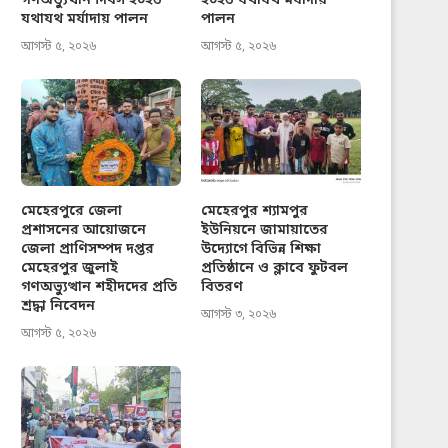
গণঅভ্যুত্থান দিবস ২০২৬
২০২৬ যথাযথ মর্যাদায়
যথাযথ মর্যাদায় পালন
পালন
আগস্ট ৫, ২০২৬
আগস্ট ৫, ২০২৬
মেহেরপুরে জেলা
মেহেরপুর শ্যামপুর
প্রশাসনের আয়োজনে
ইউনিয়নে জামায়াতের
জেলা প্রাণিসম্পদ দপ্তর
উদ্যোগে বিভিন্ন শিক্ষা
মেহেরপুর জুলাই
প্রতিষ্ঠানে ও ক্লাবে ফুটবল
গণঅভ্যুত্থান শহীদদের প্রতি
বিতরণ
শ্রদ্ধা নিবেদন
আগস্ট ৩, ২০২৬
আগস্ট ৫, ২০২৬