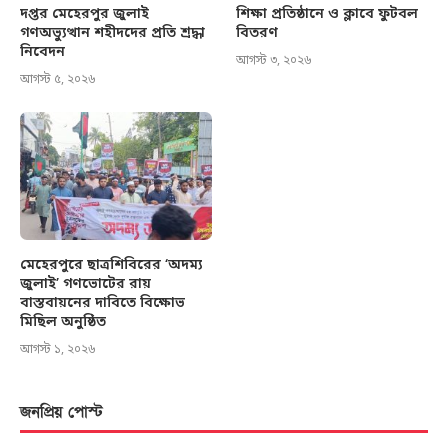
দপ্তর মেহেরপুর জুলাই
শিক্ষা প্রতিষ্ঠানে ও ক্লাবে ফুটবল
গণঅভ্যুত্থান শহীদদের প্রতি শ্রদ্ধা
বিতরণ
নিবেদন
আগস্ট ৩, ২০২৬
আগস্ট ৫, ২০২৬
মেহেরপুরে ছাত্রশিবিরের ‘অদম্য
জুলাই’ গণভোটের রায়
বাস্তবায়নের দাবিতে বিক্ষোভ
মিছিল অনুষ্ঠিত
আগস্ট ১, ২০২৬
জনপ্রিয় পোস্ট