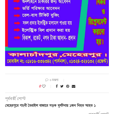
০ মন্তব্য
0
পূর্ববর্তী পোস্ট
মেহেরপুরে গাংনী তৈরাইল বাজারে সড়ক দুর্ঘটনায় ১জন নিহত আহত ১