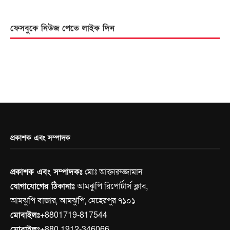
ফেসবুকে নিউজ পেতে লাইক দিন
প্রকাশক এবং সম্পাদক
প্রকাশক এবং সম্পাদকঃ
মোঃ আক্তারুজ্জামান
যোগাযোগের ঠিকানাঃ
আমঝুপি রিপোর্টার্স ক্লাব,
আমঝুপি বাজার, আমঝুপি, মেহেরপুর ৭১০১
মোবাইলঃ
+8801719-817544
মোবাইলঃ
+880 1912-346066