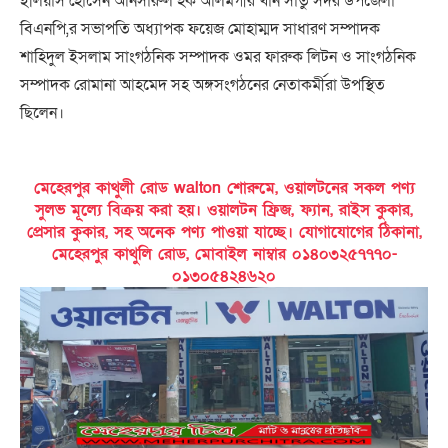
ইলিয়াস হোসেন আনসারুল হক আলমগীর খান সাতু সদর উপজেলা
বিএনপি,র সভাপতি অধ্যাপক ফয়েজ মোহাম্মদ সাধারণ সম্পাদক
শাহিদুল ইসলাম সাংগঠনিক সম্পাদক ওমর ফারুক লিটন ও সাংগঠনিক
সম্পাদক রোমানা আহমেদ সহ অঙ্গসংগঠনের নেতাকর্মীরা উপস্থিত
ছিলেন।
মেহেরপুর কাথুলী রোড walton শোরুমে, ওয়ালটনের সকল পণ্য
সুলভ মূল্যে বিক্রয় করা হয়। ওয়ালটন ফ্রিজ, ফ্যান, রাইস কুকার,
প্রেসার কুকার, সহ অনেক পণ্য পাওয়া যাচ্ছে। যোগাযোগের ঠিকানা,
মেহেরপুর কাথুলি রোড, মোবাইল নাম্বার ০১৪০৩২৫৭৭৭০-
০১৩০৫৪২৪৬২০