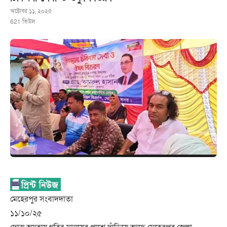
অক্টোবর ১১, ২০২৫
621
ভিউস
মেহেরপুর সংবাদদাতা
১১/১০/২৫