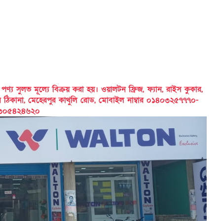
 সুলভ মূল্যে বিক্রয় করা হয়। ওয়ালটন ফ্রিজ, ফ্যান, রাইস কুকার,
ের ঠিকানা, মেহেরপুর কাথুলি রোড, মোবাইল নাম্বার ০১৪০৩২৫৭৭৭০-
৩০৫৪২৪৬২০