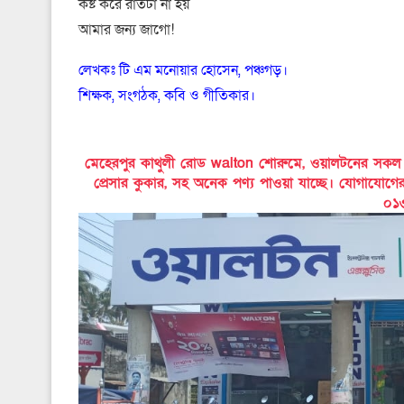
কষ্ট করে রাতটা না হয়
আমার জন্য জাগো!
লেখকঃ টি এম মনোয়ার হোসেন, পঞ্চগড়।
শিক্ষক, সংগঠক, কবি ও গীতিকার।
মেহেরপুর কাথুলী রোড walton শোরুমে, ওয়ালটনের সকল পণ্য
প্রেসার কুকার, সহ অনেক পণ্য পাওয়া যাচ্ছে। যোগাযোগ
০১