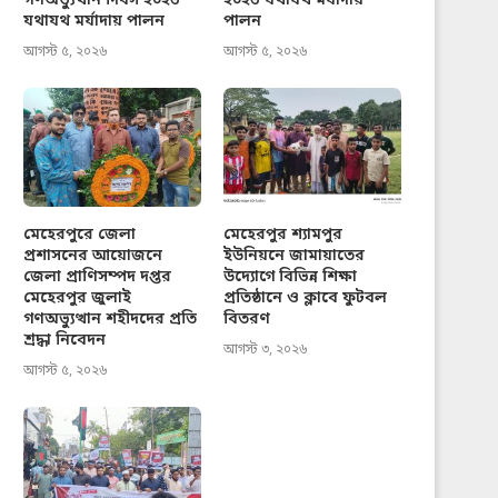
গণঅভ্যুত্থান দিবস ২০২৬
২০২৬ যথাযথ মর্যাদায়
যথাযথ মর্যাদায় পালন
পালন
আগস্ট ৫, ২০২৬
আগস্ট ৫, ২০২৬
মেহেরপুরে জেলা
মেহেরপুর শ্যামপুর
প্রশাসনের আয়োজনে
ইউনিয়নে জামায়াতের
জেলা প্রাণিসম্পদ দপ্তর
উদ্যোগে বিভিন্ন শিক্ষা
মেহেরপুর জুলাই
প্রতিষ্ঠানে ও ক্লাবে ফুটবল
গণঅভ্যুত্থান শহীদদের প্রতি
বিতরণ
শ্রদ্ধা নিবেদন
আগস্ট ৩, ২০২৬
আগস্ট ৫, ২০২৬