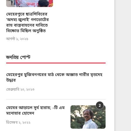
মেহেরপুরে ছাত্রশিবিরের
‘অদম্য জুলাই’ গণভোটের
রায় বাস্তবায়নের দাবিতে
বিক্ষোভ মিছিল অনুষ্ঠিত
আগস্ট ১, ২০২৬
জনপ্রিয় পোস্ট
মেহেরপুর মুজিবনগরের মাঠ থেকে অজ্ঞাত নারীর মৃতদেহ
উদ্ধার
ফেব্রুয়ারি ২০, ২০২৩
2
মেঘের আড়ালে সূর্য হারায়; -টি এম
মনোয়ার হোসেন
ডিসেম্বর ২, ২০২২