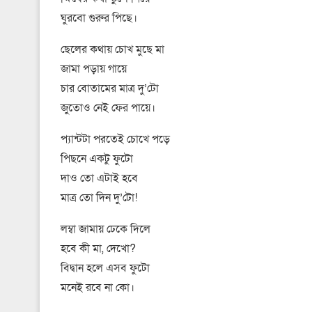
ঘুরবো গুরুর পিছে।
ছেলের কথায় চোখ মুছে মা
জামা পড়ায় গায়ে
চার বোতামের মাত্র দু’টো
জুতোও নেই ফের পায়ে।
প্যান্টটা পরতেই চোখে পড়ে
পিছনে একটু ফুটো
দাও তো এটাই হবে
মাত্র তো দিন দু’টো!
লম্বা জামায় ঢেকে দিলে
হবে কী মা, দেখো?
বিদ্বান হলে এসব ফুটো
মনেই রবে না কো।