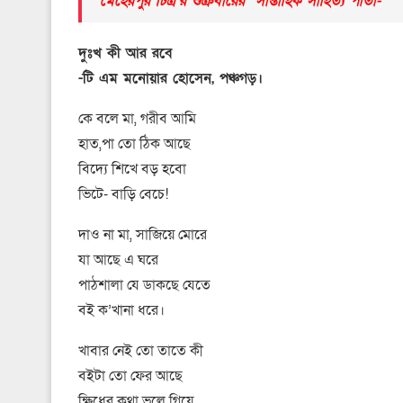
মেহেরপুর চিত্র’র শুক্রবারের সাপ্তাহিক সাহিত্য পাতা-
দুঃখ কী আর রবে
-টি এম মনোয়ার হোসেন, পঞ্চগড়।
কে বলে মা, গরীব আমি
হাত,পা তো ঠিক আছে
বিদ্যে শিখে বড় হবো
ভিটে- বাড়ি বেচে!
দাও না মা, সাজিয়ে মোরে
যা আছে এ ঘরে
পাঠশালা যে ডাকছে যেতে
বই ক’খানা ধরে।
খাবার নেই তো তাতে কী
বইটা তো ফের আছে
ক্ষিধের কথা ভুলে গিয়ে