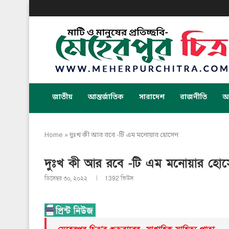
জাতীয়
আন্তর্জাতিক
সারাদেশ
রাজনীতি
অর
Home
»
দুঃখ কী আর রবে -টি এম মনোয়ার হোসেন
দুঃখ কী আর রবে -টি এম মনোয়ার হো
ডিসেম্বর ৩০, ২০২২
1392
ভিউস