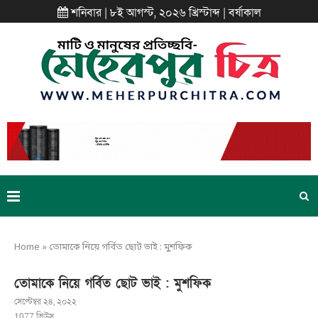
শনিবার | ৮ই আগস্ট, ২০২৬ খ্রিস্টাব্দ | বর্ষাকাল
Home
»
তোমাকে নিয়ে গর্বিত ছোট ভাই : মুশফিক
তোমাকে নিয়ে গর্বিত ছোট ভাই : মুশফিক
সেপ্টেম্বর ২৪, ২০২২
1077
ভিউস