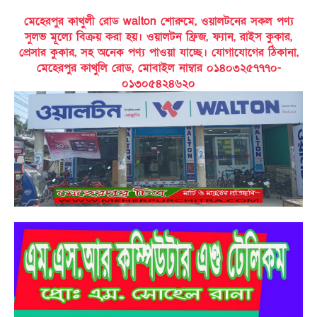
মেহেরপুর কাথুলী রোড walton শোরুমে, ওয়ালটনের সকল পণ্য
সুলভ মূল্যে বিক্রয় করা হয়। ওয়ালটন ফ্রিজ, ফ্যান, রাইস কুকার,
প্রেসার কুকার, সহ অনেক পণ্য পাওয়া যাচ্ছে। যোগাযোগের ঠিকানা,
মেহেরপুর কাথুলি রোড, মোবাইল নাম্বার ০১৪০৩২৫৭৭৭০-
০১৩০৫৪২৪৬২০