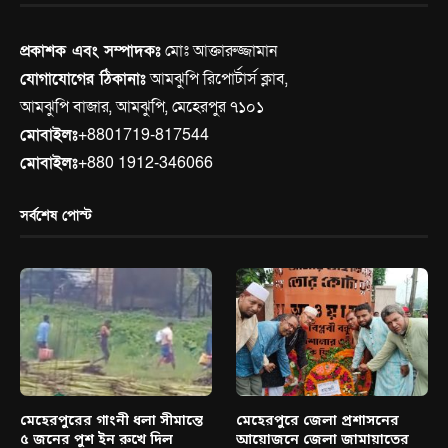
প্রকাশক এবং সম্পাদকঃ
মোঃ আক্তারুজ্জামান
যোগাযোগের ঠিকানাঃ
আমঝুপি রিপোর্টার্স ক্লাব,
আমঝুপি বাজার, আমঝুপি, মেহেরপুর ৭১০১
মোবাইলঃ
+8801719-817544
মোবাইলঃ
+880 1912-346066
সর্বশেষ পোস্ট
মেহেরপুরের গাংনী ধলা সীমান্তে
মেহেরপুরে জেলা প্রশাসনের
৫ জনের পুশ ইন রুখে দিল
আয়োজনে জেলা জামায়াতের