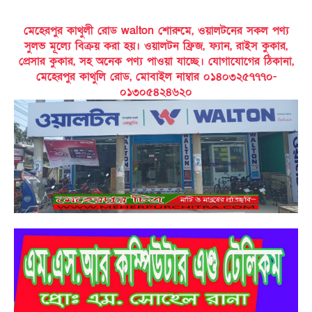
মেহেরপুর কাথুলী রোড walton শোরুমে, ওয়ালটনের সকল পণ্য
সুলভ মূল্যে বিক্রয় করা হয়। ওয়ালটন ফ্রিজ, ফ্যান, রাইস কুকার,
প্রেসার কুকার, সহ অনেক পণ্য পাওয়া যাচ্ছে। যোগাযোগের ঠিকানা,
মেহেরপুর কাথুলি রোড, মোবাইল নাম্বার ০১৪০৩২৫৭৭৭০-
০১৩০৫৪২৪৬২০