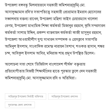
উপজেলা বঙ্গবন্ধু মিলনায়তনে সহকারী কমিশনার(ভূমি) মো.
আসাদুজ্জামান রনি’র সভাপতিত্বে সহকারী প্রোগ্রামার ইমরান হোসেনের
সঞ্চালনায় বক্তব্য রাখেন, উপজেলা মহিলা ভাইস চেয়ারম্যান খালেদা
বেগম, উপজেলা মাধ্যমিক শিক্ষা কর্মকর্তা মিজানুর রহমান, কৃষি সম্প্রসারন
কর্মকর্তা সালাহ উদ্দিন, প্রকল্প বাস্তবায়ন কর্মকর্তা কাজী মাসুদুর রহমান,
উপজেলা আওয়ামীলীগ যুগ্ম সাধারন সম্পাদক ও প্রেসক্লাব সভাপতি
আমিনুল ইসলাম, সাংবাদিক রমেন্দ্র নারায়ন বৈশাখ, শওকত হাসান, শঙ্কর
চন্দ, আবিকুল ইসলাম আবির, মনিরাজ শাহ প্রমূখ উপস্থিত ছিলেন।
আলোচনা সভা শেষে ‘ডিজিটাল বাংলাদেশ শীর্ষক’ বক্তৃতায়
প্রতিযোগীতায় বিজয়ী শিক্ষার্থীদের হাতে পুরস্কার তুলে দেন সহকারী
কমিশনার(ভূমি) মো. আসাদুজ্জামান রনি ও অতিথিরা।
তাহিরপুর উপজেলা নির্বাহী অফিসার
তাহিরপুর উপজেলা প্রশাসন
সুনামগঞ্জ জেলা প্রশাসক