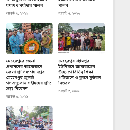
গণঅভ্যুত্থান দিবস ২০২৬
২০২৬ যথাযথ মর্যাদায়
যথাযথ মর্যাদায় পালন
পালন
আগস্ট ৫, ২০২৬
আগস্ট ৫, ২০২৬
মেহেরপুরে জেলা
মেহেরপুর শ্যামপুর
প্রশাসনের আয়োজনে
ইউনিয়নে জামায়াতের
জেলা প্রাণিসম্পদ দপ্তর
উদ্যোগে বিভিন্ন শিক্ষা
মেহেরপুর জুলাই
প্রতিষ্ঠানে ও ক্লাবে ফুটবল
গণঅভ্যুত্থান শহীদদের প্রতি
বিতরণ
শ্রদ্ধা নিবেদন
আগস্ট ৩, ২০২৬
আগস্ট ৫, ২০২৬