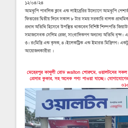
১২/০৪/২৪
আমঝুপি পাবলিক ক্লাব এন্ড লাইব্রেরির উদ্যোগে আমঝুপি পেশাজীব
ফিতরের দ্বিতীয় দিনে সকাল ৮ টার সময় সরকারি বালক প্রাথমিক বি
প্রধান অতিথি হিসেবে উপস্থিত থাকবেন বিশিষ্ট শিল্পপতি জিয়াউ
সমাজসেবক সেলিম রেজা, সাংবাদিকগণ অন্যান্য অতিথি বৃন্দ। 
৩। রংমিস্ত্রি এন্ড কৃষক, ৪।ইলেকট্রিক এন্ড ইমারত মিস্ত্রিগণ।
আয়োজনকারীরা ।
মেহেরপুর কাথুলী রোড walton শোরুমে, ওয়ালটনের সকল পণ্য
প্রেসার কুকার, সহ অনেক পণ্য পাওয়া যাচ্ছে। যোগাযোগ
০১