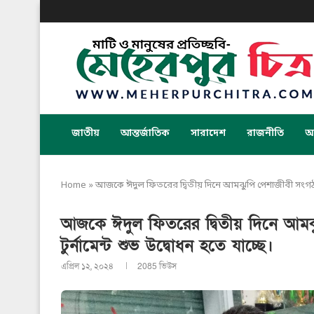
জাতীয়
আন্তর্জাতিক
সারাদেশ
রাজনীতি
অর
Home
»
আজকে ঈদুল ফিতরের দ্বিতীয় দিনে আমঝুপি পেশাজীবী সংগঠনের প
আজকে ঈদুল ফিতরের দ্বিতীয় দিনে আমঝু
টুর্নামেন্ট শুভ উদ্বোধন হতে যাচ্ছে।
এপ্রিল ১২, ২০২৪
2085
ভিউস