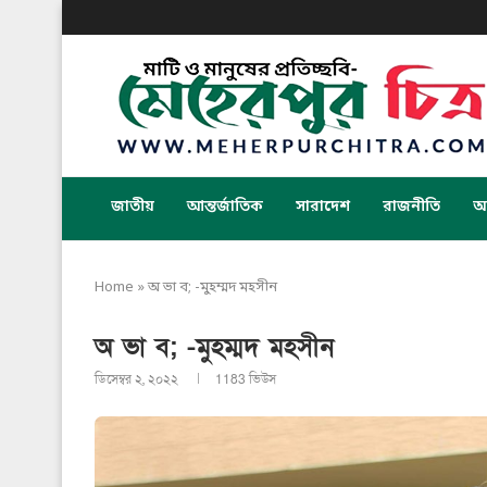
জাতীয়
আন্তর্জাতিক
সারাদেশ
রাজনীতি
অর
Home
»
অ ভা ব; -মুহম্মদ মহসীন
অ ভা ব; -মুহম্মদ মহসীন
ডিসেম্বর ২, ২০২২
1183
ভিউস