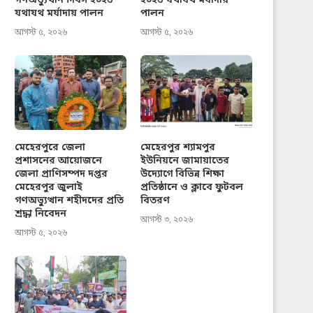
গণঅভ্যুত্থান দিবস ২০২৬
২০২৬ যথাযথ মর্যাদায়
যথাযথ মর্যাদায় পালন
পালন
আগস্ট ৫, ২০২৬
আগস্ট ৫, ২০২৬
মেহেরপুরে জেলা
মেহেরপুর শ্যামপুর
প্রশাসনের আয়োজনে
ইউনিয়নে জামায়াতের
জেলা প্রাণিসম্পদ দপ্তর
উদ্যোগে বিভিন্ন শিক্ষা
মেহেরপুর জুলাই
প্রতিষ্ঠানে ও ক্লাবে ফুটবল
গণঅভ্যুত্থান শহীদদের প্রতি
বিতরণ
শ্রদ্ধা নিবেদন
আগস্ট ৩, ২০২৬
আগস্ট ৫, ২০২৬