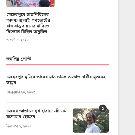
মেহেরপুরে ছাত্রশিবিরের
‘অদম্য জুলাই’ গণভোটের
রায় বাস্তবায়নের দাবিতে
বিক্ষোভ মিছিল অনুষ্ঠিত
আগস্ট ১, ২০২৬
জনপ্রিয় পোস্ট
মেহেরপুর মুজিবনগরের মাঠ থেকে অজ্ঞাত নারীর মৃতদেহ
উদ্ধার
ফেব্রুয়ারি ২০, ২০২৩
2
মেঘের আড়ালে সূর্য হারায়; -টি এম
মনোয়ার হোসেন
ডিসেম্বর ২, ২০২২