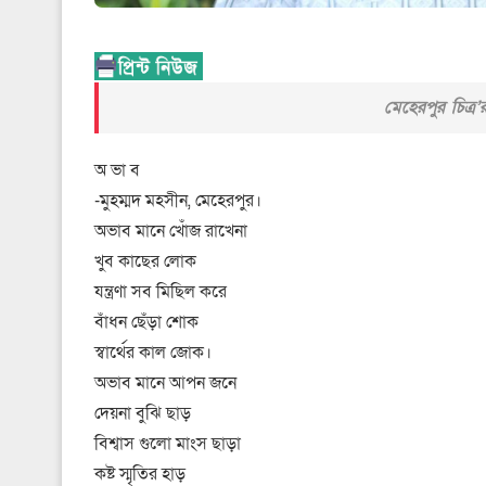
মেহেরপুর চিত্র’
অ ভা ব
-মুহম্মদ মহসীন, মেহেরপুর।
অভাব মানে খোঁজ রাখেনা
খুব কাছের লোক
যন্ত্রণা সব মিছিল করে
বাঁধন ছেঁড়া শোক
স্বার্থের কাল জোক।
অভাব মানে আপন জনে
দেয়না বুঝি ছাড়
বিশ্বাস গুলো মাংস ছাড়া
কষ্ট স্মৃতির হাড়