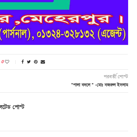
0
পরবর্তী পোস্ট
“পালা বদলে ” -মোঃ নজরুল ইসলাম
লেটেড পোস্ট