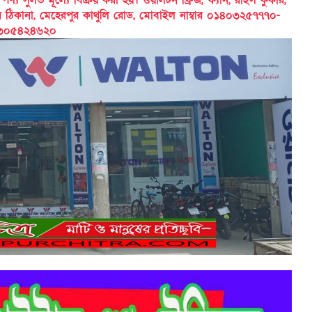
ের ঠিকানা, মেহেরপুর কাথুলি রোড, মোবাইল নাম্বার ০১৪০৩২৫৭৭৭০-
৩০৫৪২৪৬২০