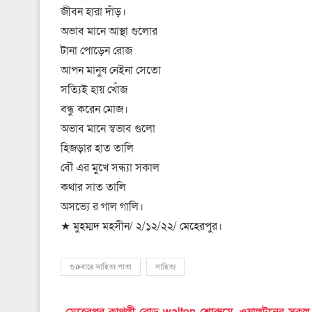
জীবন হারা দাঁড়।
অভাব মানে আস্থা গুলোর
টানা পোড়েন রোজ
আপন মানুষ নেইনা সেতো
সত্যিই হায় খোঁজ
বন্ধু করেন মোজ।
অভাব মানে স্বভাব গুলো
হিজড়ার হাত তালি
বৌ এর মুখে সন্ধ্যা সকাল
কথার সাত তালি
অসভ্যে র গাল গালি।
★ মুহম্মদ মহসীন/ ২/১২/২২/ মেহেরপুর।
শুক্রবারে সাহিত্য পাতা
সাহিত্য
মেহেরপুর কাথুলী রোড walton শোরুমে, ওয়ালটনের সকল পণ্য