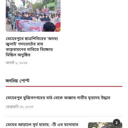
মেহেরপুরে ছাত্রশিবিরের ‘অদম্য
জুলাই’ গণভোটের রায়
বাস্তবায়নের দাবিতে বিক্ষোভ
মিছিল অনুষ্ঠিত
আগস্ট ১, ২০২৬
জনপ্রিয় পোস্ট
মেহেরপুর মুজিবনগরের মাঠ থেকে অজ্ঞাত নারীর মৃতদেহ উদ্ধার
ফেব্রুয়ারি ২০, ২০২৩
2
মেঘের আড়ালে সূর্য হারায়; -টি এম মনোয়ার