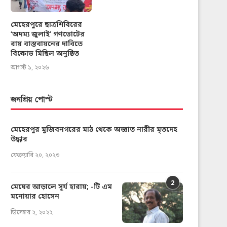
মেহেরপুরে ছাত্রশিবিরের
‘অদম্য জুলাই’ গণভোটের
রায় বাস্তবায়নের দাবিতে
বিক্ষোভ মিছিল অনুষ্ঠিত
আগস্ট ১, ২০২৬
জনপ্রিয় পোস্ট
মেহেরপুর মুজিবনগরের মাঠ থেকে অজ্ঞাত নারীর মৃতদেহ
উদ্ধার
ফেব্রুয়ারি ২০, ২০২৩
2
মেঘের আড়ালে সূর্য হারায়; -টি এম
মনোয়ার হোসেন
ডিসেম্বর ২, ২০২২