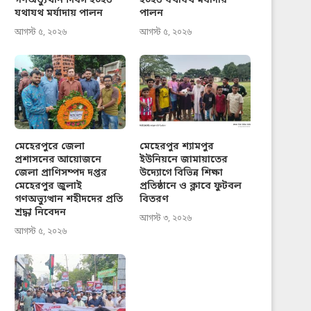
গণঅভ্যুত্থান দিবস ২০২৬
২০২৬ যথাযথ মর্যাদায়
যথাযথ মর্যাদায় পালন
পালন
আগস্ট ৫, ২০২৬
আগস্ট ৫, ২০২৬
মেহেরপুরে জেলা
মেহেরপুর শ্যামপুর
প্রশাসনের আয়োজনে
ইউনিয়নে জামায়াতের
জেলা প্রাণিসম্পদ দপ্তর
উদ্যোগে বিভিন্ন শিক্ষা
মেহেরপুর জুলাই
প্রতিষ্ঠানে ও ক্লাবে ফুটবল
গণঅভ্যুত্থান শহীদদের প্রতি
বিতরণ
শ্রদ্ধা নিবেদন
আগস্ট ৩, ২০২৬
আগস্ট ৫, ২০২৬