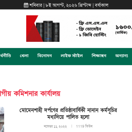
শনিবার | ৮ই আগস্ট, ২০২৬ খ্রিস্টাব্দ | বর্ষাকাল
্থনীতি
খেলা
বিনোদন
লাইফ স্টাইল
শিক্ষাঙ্গন
অন্যান্য
াগীয় কমিশনার কার্যালয়
মোমেনশাহী দর্পণের প্রতিষ্ঠাবার্ষিকী নানান কর্মসূচির
মধ্যদিয়ে পালিত হলো
নভেম্বর ১১, ২০২২
1119 ভিউস