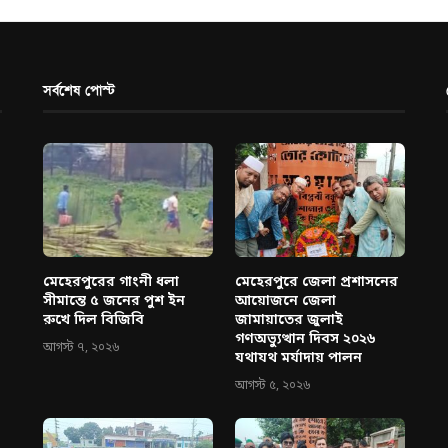
সর্বশেষ পোস্ট
মেহেরপুরের গাংনী ধলা
মেহেরপুরে জেলা প্রশাসনের
সীমান্তে ৫ জনের পুশ ইন
আয়োজনে জেলা
রুখে দিল বিজিবি
জামায়াতের জুলাই
গণঅভ্যুত্থান দিবস ২০২৬
আগস্ট ৭, ২০২৬
যথাযথ মর্যাদায় পালন
আগস্ট ৫, ২০২৬