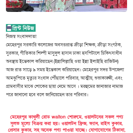
নিজস্ব সংবাদদাতা
মেহেরপুর সরকারি কলেজের অবসরপ্রাপ্ত ক্রীড়া শিক্ষক, ক্রীড়া সংগঠক,
সুরকার, গীতিকার শিল্পী মাসুদুল হাসান ঢাকা হসপিটালে চিকিৎসাধীন
অবস্থায় ইন্তেকাল করিয়াছেন (ইন্নালিল্লাহি ওয়া ইন্না ইলাইহি রাজিউন)
আজ রাত সাড়ে ৯ সময় ইন্তেকাল করিয়াছেন। মেহেরপুর সদর উপজেলা
আমঝুপিতে মৃত্যুর সংবাদ পৌঁছালে পরিবার, আত্মীয়, শুভাকাঙ্ক্ষী, এবং
গ্রামবাসীর মাঝে শোকের ছায়া নেমে আসে । মরহুমের জানাজার নামাজ
পরে জানানো হবে বলে জানিয়েছেন তার পরিবার।
মেহেরপুর কাথুলী রোড walton শোরুমে, ওয়ালটনের সকল পণ্য
সুলভ মূল্যে বিক্রয় করা হয়। ওয়ালটন ফ্রিজ, ফ্যান, রাইস কুকার,
প্রেসার কুকার, সহ অনেক পণ্য পাওয়া যাচ্ছে। যোগাযোগের ঠিকানা,