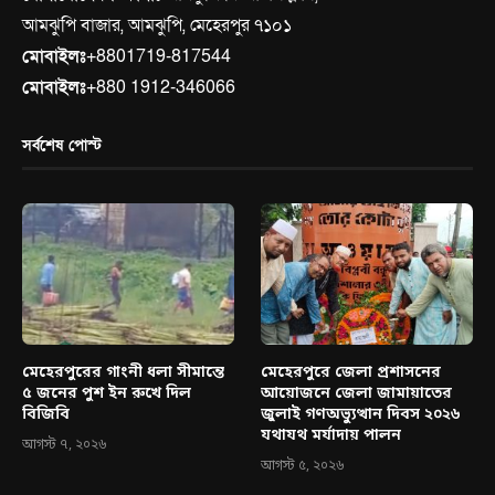
আমঝুপি বাজার, আমঝুপি, মেহেরপুর ৭১০১
মোবাইলঃ
+8801719-817544
মোবাইলঃ
+880 1912-346066
সর্বশেষ পোস্ট
মেহেরপুরের গাংনী ধলা সীমান্তে
মেহেরপুরে জেলা প্রশাসনের
৫ জনের পুশ ইন রুখে দিল
আয়োজনে জেলা জামায়াতের
বিজিবি
জুলাই গণঅভ্যুত্থান দিবস ২০২৬
যথাযথ মর্যাদায় পালন
আগস্ট ৭, ২০২৬
আগস্ট ৫, ২০২৬