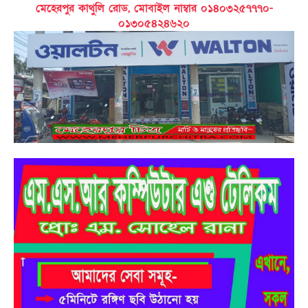
মেহেরপুর কাথুলি রোড, মোবাইল নাম্বার ০১৪০৩২৫৭৭৭০-
০১৩০৫৪২৪৬২০