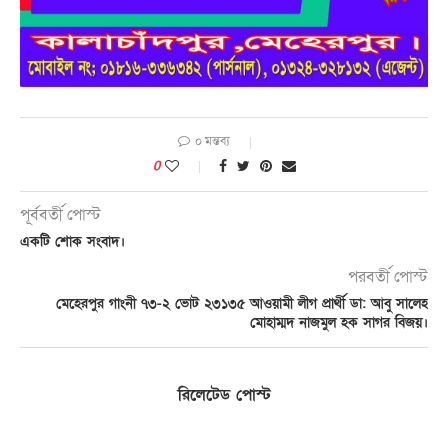
০ মন্তব্য
0
পূর্ববর্তী পোস্ট
একটি শোক সংবাদ।
পরবর্তী পোস্ট
মেহেরপুর গাংনী ৭৩-২ ভোট ২৩১৩৫ আওয়ামী লীগ প্রার্থী ডা: আবু সালেহ
মোহাম্মদ নাজমুল হক সাগর বিজয়।
রিলেটেড পোস্ট