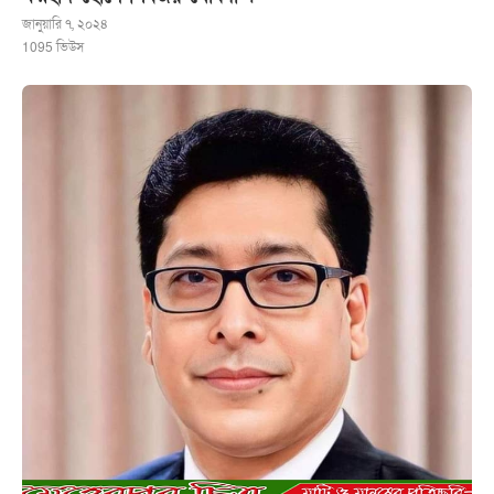
জানুয়ারি ৭, ২০২৪
1095
ভিউস