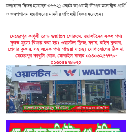
ফলাফলে বিজয় হয়েছেন ৩৬৬২১ ভোটে আওয়ামী লীগের মনোনীত প্রার্থী
ও জনপ্রশাসন মন্ত্রণালয়ের মাননীয় প্রতিমন্ত্রী বিজয় হয়েছেন।
মেহেরপুর কাথুলী রোড walton শোরুমে, ওয়ালটনের সকল পণ্য
সুলভ মূল্যে বিক্রয় করা হয়। ওয়ালটন ফ্রিজ, ফ্যান, রাইস কুকার,
প্রেসার কুকার, সহ অনেক পণ্য পাওয়া যাচ্ছে। যোগাযোগের ঠিকানা,
মেহেরপুর কাথুলি রোড, মোবাইল নাম্বার ০১৪০৩২৫৭৭৭০-
০১৩০৫৪২৪৬২০