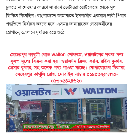
ঢুকতে না দেওয়ার কারণে সাধারণ ভোটাররা ভোটকেন্দ্রে থেকে মুখ
ফিরিয়ে নিয়েছিল। বাংলাদেশে জামায়াতে ইসলামীর একমাত্র দাবী পিয়ার
পদ্ধতিতে নির্বাচন করতে হবে।এসময় জামায়াতের নেতাকর্মীদের
স্লোগানে, স্লোগানে মুখরিত হয়ে ওঠে
মেহেরপুর কাথুলী রোড walton শোরুমে, ওয়ালটনের সকল পণ্য
সুলভ মূল্যে বিক্রয় করা হয়। ওয়ালটন ফ্রিজ, ফ্যান, রাইস কুকার,
প্রেসার কুকার, সহ অনেক পণ্য পাওয়া যাচ্ছে। যোগাযোগের ঠিকানা,
মেহেরপুর কাথুলি রোড, মোবাইল নাম্বার ০১৪০৩২৫৭৭৭০-
০১৩০৫৪২৪৬২০