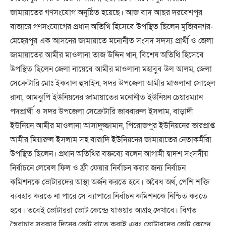
জামায়াতের গণসংযোগ অনুষ্ঠিত হয়েছে। আজ বাদ আছর দরবেশপুর
বাজারে গণসংযোগের প্রধান অতিথি হিসেবে উপস্থিত ছিলেন মুজিবনগর-
মেহেরপুর এক আসনের জামায়াতে মনোনীত সংসদ সদস্য প্রার্থী ও জেলা
জামায়াতের আমীর মাওলানা তাজ উদ্দিন খান, বিশেষ অতিথি হিসেবে
উপস্থিত ছিলেন জেলা নায়েবে আমীর মাওলানা মহাবুব উল আলম, জেলা
সেক্রেটারি মোঃ ইকবাল হুসাইন, সদর উপজেলা আমীর মাওলানা সোহেল
রানা, আমঝুপি ইউনিয়নের জামায়াতের মনোনীত ইউনিয়ন চেয়ারম্যান
পদপ্রার্থী ও সদর উপজেলা সেক্রেটারি জাব্বারুল ইসলাম, বাড়াদী
ইউনিয়ন আমীর মাওলানা আসাদুজ্জামান, পিরোজপুর ইউনিয়নের ভারপ্রাপ্ত
আমীর মিয়ারুল ইসলাম সহ বারাদি ইউনিয়নের জামায়াতের নেতাকর্মীরা
উপস্থিত ছিলেন। প্রধান অতিথির বক্তব্যে বলেন আগামী দ্বাদশ সংসদীয়
নির্বাচনে লেবেল ফিল ও ফ্রী ফেয়ার নির্বাচন করার জন্য নির্বাচন
কমিশনকে ভোটারদের আস্থা অর্জন করতে হবে। অবৈধ অর্থ, পেশি শক্তি
ব্যবহার করতে না পারে সে ব্যাপারে নির্বাচন কমিশনকে নিশ্চিত করতে
হবে। তবেই ভোটাররা ভোট কেন্দ্রে যাওয়ার আগ্রহ দেখাবে। বিগত
স্বৈরাচার সরকার দিনের ভোট রাতে করাই এবং ভোটারদের ভোট কেন্দ্রে