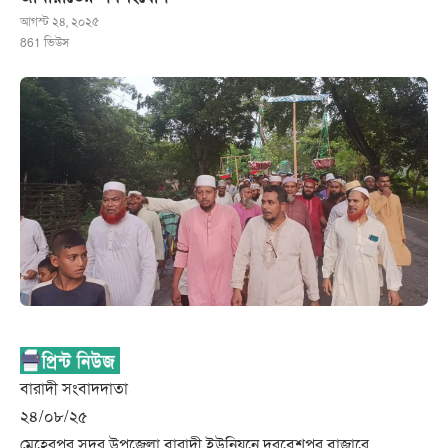
আগস্ট ২৪, ২০২৫
861
ভিউস
বারাদী সংবাদদাতা
২৪/০৮/২৫
মেহেরপুর সদর উপজেলা বারাদী ইউনিয়নে দরবেশপুর বাজারে