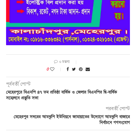
০ মন্তব্য
0
পূর্ববর্তী পোস্ট
মেহেরপুরে বিএনপি ৪৭ তম প্রতিষ্ঠা বার্ষিক ও জেলার বিএনপির দ্বি-বা‌র্ষিক
সম্মেলনে প্রস্তুতি সভা
পরবর্তী পোস্ট
মেহেরপুর সদরের আমঝুপি ইউনিয়নে জামায়াতের উদ্যোগে আমঝুপি বাজারে
নির্বাচনে গণসংযোগ