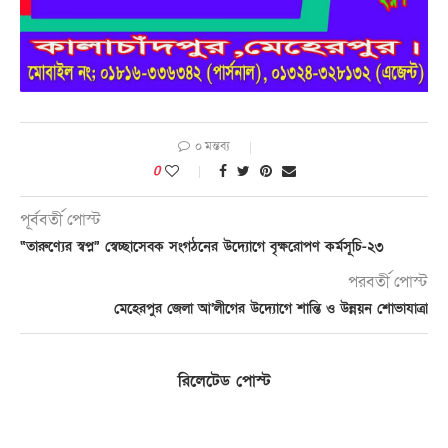
০ মন্তব্য
0
পূর্ববর্তী পোস্ট
“তারুণ্যের স্বপ্ন” স্বেচ্ছাসেবক সংগঠনের উদ্যোগে বৃক্ষরোপণ কর্মসূচি-২৩
পরবর্তী পোস্ট
মেহেরপুর জেলা আ’লীগের উদ্যোগে শান্তি ও উন্নয়ন শোভাযাত্রা
রিলেটেড পোস্ট