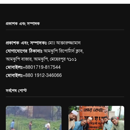
প্রকাশক এবং সম্পাদক
প্রকাশক এবং সম্পাদকঃ
মোঃ আক্তারুজ্জামান
যোগাযোগের ঠিকানাঃ
আমঝুপি রিপোর্টার্স ক্লাব,
আমঝুপি বাজার, আমঝুপি, মেহেরপুর ৭১০১
মোবাইলঃ
+8801719-817544
মোবাইলঃ
+880 1912-346066
সর্বশেষ পোস্ট