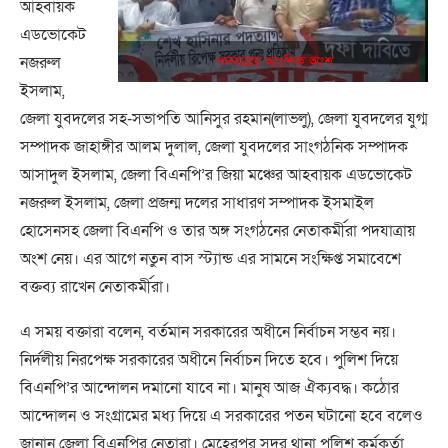
আহবায়ক
এডভোকেট
পদযাত্রার আংশিক অংশ
নজরুল
ইসলাম,
জেলা যুবদলের সহ-সভাপতি আনিসুর রহমান(লাভলু), জেলা যুবদলের যুগ্ম
সম্পাদক জাহাঙ্গীর আলম দুলাল, জেলা যুবদলের সাংগঠনিক সম্পাদক
আসাদুল ইসলাম, জেলা বিএনপি’র জিয়া মঞ্চের আহবায়ক এডভোকেট
নজরুল ইসলাম, জেলা প্রজন্ম দলের সাধারণ সম্পাদক ইসমাইল
হোসেনসহ জেলা বিএনপি ও তার অঙ্গ সংগঠনের নেতাকর্মীরা পদযাত্রায়
অংশ নেয়। এর আগে নতুন বাস স্ট্যান্ড এর সামনে সংক্ষিপ্ত সমাবেশে
বক্তব্য রাখেন নেতাকর্মীরা।
এ সময় বক্তারা বলেন, বর্তমান সরকারের অধীনে নির্বাচন সম্ভব নয়।
নির্দলীয় নিরপেক্ষ সরকারের অধীনে নির্বাচন দিতে হবে। পুলিশ দিয়ে
বিএনপি’র আন্দোলন দমানো যাবে না। মানুষ আজ ঐক্যবদ্ধ। কঠোর
আন্দোলন ও সংগ্রামের মধ্য দিয়ে এ সরকারের পতন ঘটানো হবে বলেও
জানান জেলা বিএনপির নেতারা। মেহেরপুর সদর থানা পুলিশ কর্মকর্তা