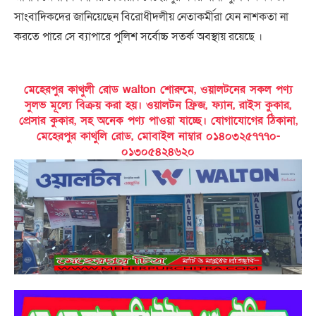
সাংবাদিকদের জানিয়েছেন বিরোধীদলীয় নেতাকর্মীরা যেন নাশকতা না
করতে পারে সে ব্যাপারে পুলিশ সর্বোচ্চ সতর্ক অবস্থায় রয়েছে ।
মেহেরপুর কাথুলী রোড walton শোরুমে, ওয়ালটনের সকল পণ্য
সুলভ মূল্যে বিক্রয় করা হয়। ওয়ালটন ফ্রিজ, ফ্যান, রাইস কুকার,
প্রেসার কুকার, সহ অনেক পণ্য পাওয়া যাচ্ছে। যোগাযোগের ঠিকানা,
মেহেরপুর কাথুলি রোড, মোবাইল নাম্বার ০১৪০৩২৫৭৭৭০-
০১৩০৫৪২৪৬২০