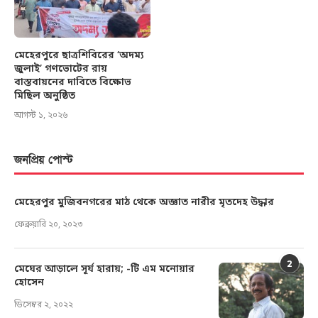
মেহেরপুরে ছাত্রশিবিরের ‘অদম্য
জুলাই’ গণভোটের রায়
বাস্তবায়নের দাবিতে বিক্ষোভ
মিছিল অনুষ্ঠিত
আগস্ট ১, ২০২৬
জনপ্রিয় পোস্ট
মেহেরপুর মুজিবনগরের মাঠ থেকে অজ্ঞাত নারীর মৃতদেহ উদ্ধার
ফেব্রুয়ারি ২০, ২০২৩
2
মেঘের আড়ালে সূর্য হারায়; -টি এম মনোয়ার
হোসেন
ডিসেম্বর ২, ২০২২