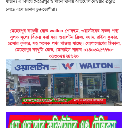
যায়নি। এ বিষয়ে মেহেরপুর ও গাংনী থানায় অভিযোগ দেওয়ার প্রস্তুতি
চলছে বলে জানান ভুক্তভোগীরা।
মেহেরপুর কাথুলী রোড walton শোরুমে, ওয়ালটনের সকল পণ্য
সুলভ মূল্যে বিক্রয় করা হয়। ওয়ালটন ফ্রিজ, ফ্যান, রাইস কুকার,
প্রেসার কুকার, সহ অনেক পণ্য পাওয়া যাচ্ছে। যোগাযোগের ঠিকানা,
মেহেরপুর কাথুলি রোড, মোবাইল নাম্বার ০১৪০৩২৫৭৭৭০-
০১৩০৫৪২৪৬২০