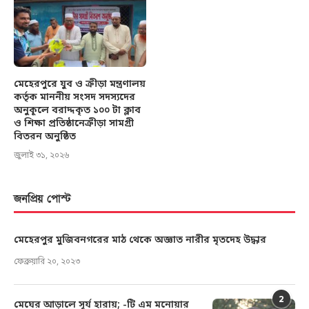
মেহেরপুরে যুব ও ক্রীড়া মন্ত্রণালয়
কর্তৃক মাননীয় সংসদ সদস্যদের
অনুকূলে বরাদ্দকৃত ১০০ টা ক্লাব
ও শিক্ষা প্রতিষ্ঠানেক্রীড়া সামগ্রী
বিতরন অনুষ্ঠিত
জুলাই ৩১, ২০২৬
জনপ্রিয় পোস্ট
মেহেরপুর মুজিবনগরের মাঠ থেকে অজ্ঞাত নারীর মৃতদেহ উদ্ধার
ফেব্রুয়ারি ২০, ২০২৩
2
মেঘের আড়ালে সূর্য হারায়; -টি এম মনোয়ার