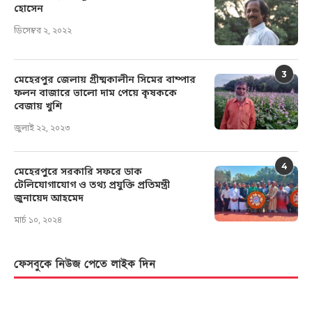
হোসেন
ডিসেম্বর ২, ২০২২
3
মেহেরপুর জেলায় গ্রীষ্মকালীন সিমের বাম্পার
ফলন বাজারে ভালো দাম পেয়ে কৃষককে
বেজায় খুশি
জুলাই ২২, ২০২৩
4
মেহেরপুরে সরকারি সফরে ডাক
টেলিযোগাযোগ ও তথ্য প্রযুক্তি প্রতিমন্ত্রী
জুনায়েদ আহমেদ
মার্চ ১০, ২০২৪
ফেসবুকে নিউজ পেতে লাইক দিন