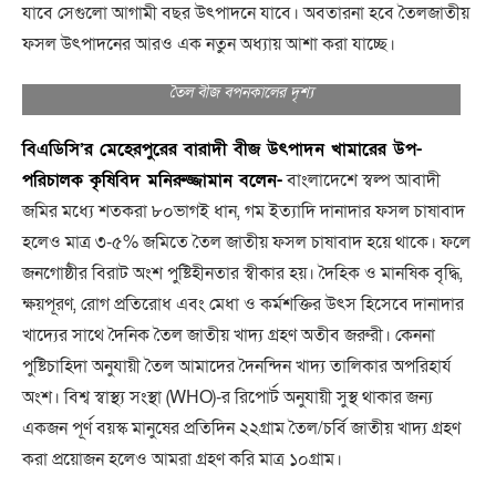
যাবে সেগুলো আগামী বছর উৎপাদনে যাবে। অবতারনা হবে তৈলজাতীয়
ফসল উৎপাদনের আরও এক নতুন অধ্যায় আশা করা যাচ্ছে।
তৈল বীজ বপনকালের দৃশ্য
বিএডিসি’র মেহেরপুরের বারাদী বীজ উৎপাদন খামারের উপ-
পরিচালক কৃষিবিদ মনিরুজ্জামান বলেন-
বাংলাদেশে স্বল্প আবাদী
জমির মধ্যে শতকরা ৮০ভাগই ধান, গম ইত্যাদি দানাদার ফসল চাষাবাদ
হলেও মাত্র ৩-৫% জমিতে তৈল জাতীয় ফসল চাষাবাদ হয়ে থাকে। ফলে
জনগোষ্ঠীর বিরাট অংশ পুষ্টিহীনতার স্বীকার হয়। দৈহিক ও মানষিক বৃদ্ধি,
ক্ষয়পূরণ, রোগ প্রতিরোধ এবং মেধা ও কর্মশক্তির উৎস হিসেবে দানাদার
খাদ্যের সাথে দৈনিক তৈল জাতীয় খাদ্য গ্রহণ অতীব জরুরী। কেননা
পুষ্টিচাহিদা অনুযায়ী তৈল আমাদের দৈনন্দিন খাদ্য তালিকার অপরিহার্য
অংশ। বিশ্ব স্বাস্থ্য সংস্থা (WHO)-র রিপোর্ট অনুযায়ী সুস্থ থাকার জন্য
একজন পূর্ণ বয়স্ক মানুষের প্রতিদিন ২২গ্রাম তৈল/চর্বি জাতীয় খাদ্য গ্রহণ
করা প্রয়োজন হলেও আমরা গ্রহণ করি মাত্র ১০গ্রাম।