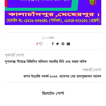
০ মন্তব্য
0
পূর্ববর্তী পোস্ট
সুনামগঞ্জ সীমান্তে বিজিবি’র অভিযান ভারতীয় চিনি এবং কয়লা আটক
পরবর্তী পোস্ট
স্বাগত ইংরেজি নববর্ষ-২০২৩ -প্রফেসর মোঃ হাসানুজ্জামান মালেক
রিলেটেড পোস্ট