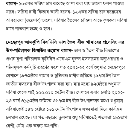
বলেন-
১০একর সরিষা চাষ করেছে আশা করা যায় ভালো ফলন পাওয়া
যাবে। সরিষা চাষী কিতাব আলী বলেন- ১২একর সরিষা চাষ করেছেন
আবহাওয়া (ওয়েদার) ভালো, সরিষার তৈলের চাহিদা আছে কৃষকরা সরিষা
চাষে লাভবান হচ্ছে ও হবে।
মেহেরপুর আমঝুপি বিএডিসি ডাল তৈল বীজ খামারের প্রসেসিং এর
উপ-পরিচালক জিয়াউর রহমান বলেন-
ডাল ও তৈল বীজ বিভাগের
প্রধান যুগ্ম পরিচালক কৃষিবিদ একেএম নূরুল ইসলামের অনুপ্রেরণায় ও
গঠনমূলক কর্মসূচি গ্রহণের ফলে গত ২০২১-২২ বর্ষে শুধুমাত্র মেহেরপুরে
যেখানে ১৮৭হেক্টরে খামার ও চুক্তিবদ্ধ চাষীর জমিতে ১৯৭মে.টন তৈল
জাতীয় ফসলের বীজ উৎপাদন করা হয়। যার মধ্যে ৯২হেক্টরে শুধুমাত্র
সরিষা থেকে পাই ১০০.০১০ মে.টন বীজ। সেখানে এবার চলতি ২০২২-
২৩ বর্ষে ৩১৫হেক্টর জমিতে ৩৬৭মে.টন বীজ উৎপাদনের মধ্যে শুধুমাত্র
সরিষাতেই ১৪৬ হেক্টরে ১৬১ মে.টন উৎপাদন লক্ষ্যমাত্রা নিয়ে কার্যক্রম
চলমান রয়েছে। যা গত বছরের তুলনায় শুধু সরিষাতেই শতকরা ১৬১ভাগ
বেশী, যেটা এক অনন্য অগ্রগতি।