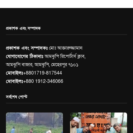
প্রকাশক এবং সম্পাদক
প্রকাশক এবং সম্পাদকঃ
মোঃ আক্তারুজ্জামান
যোগাযোগের ঠিকানাঃ
আমঝুপি রিপোর্টার্স ক্লাব,
আমঝুপি বাজার, আমঝুপি, মেহেরপুর ৭১০১
মোবাইলঃ
+8801719-817544
মোবাইলঃ
+880 1912-346066
সর্বশেষ পোস্ট