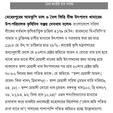
তৈল জাতীয় চাষ সরিষা
মেহেরপুরের আমঝুপি ডাল ও তৈল ভিত্তি বীজ উৎপাদন খামারের
উপ-পরিচালক কৃষিবিদ সঞ্জয় দেবনাথ বলেন-
বাংলাদেশে সরিষা
বীজের বর্তমান কৃষিতাত্ত্বিক চাহিদা ৪১৭৯ মে.টন। তারমধ্যে বিএডিসি’র
খামার ও চুক্তিবদ্ধ চাষীর মাধ্যমে উৎপাদন ও সরবরাহ করা হয় মাত্র
১১৮৫ মে. টন, যা চাহিদার মাত্র ২৮%। কাজেই কৃষি মন্ত্রণালয়ের
তথ্যানুযায়ী দেশে যে ৫৬লাখ হেক্টর জমিতে আমন ও বোরো ধান চাষ হয়ে
থাকে তার মাঝে দীর্ঘ মেয়াদী ধানের জমি উৎপাদনের জন্য আবদ্ধ হয়ে
থাকলেও স্বল্প মেয়াদী ধান উৎপাদনের পর প্রায় ২০লাখ হেক্টর জমি
৭০-৮০ দিনের জন্য পতিত থাকে। যে জমিতে- “স্বল্প মেয়াদী আমন (
যেমন- বিনা ধান৭, ব্রিধান৭৫) – স্বল্প মেয়াদী সরিষা (যেমন বারি সরিয়া৯,
২৪, ১৮) – স্বল্প মেয়াদী বোরো ধান (যেমন- বঙ্গবন্ধু ধান১০০, ব্রি ধান৬৭,
৬৮, ৮১,৮৪, ৯৬, বিনা ধান ১০,২৪)” এমন শস্যবিন্যাসের মাধ্যমে
চাষাবাদ করে মাননীয় প্রধানমন্ত্রী মহোদয়ের নির্দেশনা (“কোন জমি পতিত
রাখা যাবে না”) পালনের পাশাপাশি পতিত জমিরও হচ্ছে উল্লেখযোগ্য