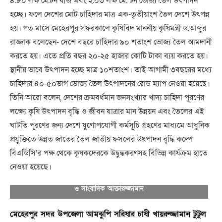
৪.৮০ লক্ষ মে.টন বীজ এবং ২.০৩ লক্ষ মে. টন ভোজ্য তৈল উৎপাদন
হচ্ছে। ফলে দেশের মোট চাহিদার মাত্র এক-তৃতীয়াংশ তৈল দেশে উৎপন্ন
হয়। গত মাসে মেহেরপুর সফরকালে কৃষিবিদ মাননীয় কৃষিমন্ত্রী ড.আব্দুর
রাজ্জাক বলেছেন- দেশে বছরে চাহিদার ৯০ শতাংশ ভোজ্য তৈল আমদানী
করতে হয়। এতে প্রতি বছর ২০-২৫ হাজার কোটি টাকা ব্যয় করতে হয়।
স্থানীয় ভাবে উৎপাদন হচ্ছে মাত্র ১০শতাংশ। তাই আগামী ৩বছরের মধ্যে
চাহিদার ৪০-৫০ভাগ ভোজ্য তৈল উৎপাদনের রোড ম্যাপ নেওয়া হয়েছে।
তিনি আরো বলেন, দেশের ক্রমবর্ধমান জনসংখ্যার খাদ্য চাহিদা পূরণের
লক্ষ্যে কৃষি উৎপাদন বৃদ্ধি ও জীবন যাত্রার মান উন্নয়ন এবং তৈলের এই
ঘাটতি পূরণের জন্য দেশে যুগোপযোগী কর্মসূচি গ্রহণের মাধ্যমে আধুনিক
প্রযুক্তিতে উন্নত জাতের তৈল জাতীয় ফসলের উৎপাদন বৃদ্ধি কল্পে
বিএডিসি’র পক্ষ থেকে কৃষকদেরকে উদ্বুদ্ধকরণসহ বিভিন্ন কার্যক্রম হাতে
নেওয়া হয়েছে।
ডাল ও তৈল বীজ উৎপাদন খামারের উপ-পরিচালক কৃষিবিদ সঞ্জয় দেবনাথ
ও সাংবাদিক আক্তারুজ্জামান
মেহেরপুর সদর উপজেলা আমঝুপি সরিষার চাষী খায়রুজ্জামান টুটুল