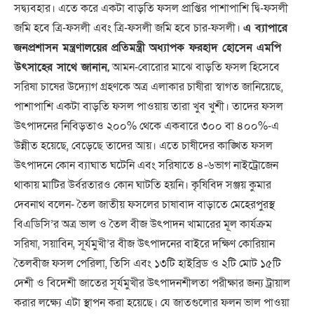
সদ্ব্যবহার। এতে করে একটা বাড়তি ফসল প্রাপ্তির পাশাপাশি দ্বি-ফসলী
জমি হবে ত্রি-ফসলী এবং ত্রি-ফসলী জমি হবে চার-ফসলী।
এ ব্যাপারে
জনপ্রশাসন মন্ত্রণালয়ের প্রতিমন্ত্রী অধ্যাপক ফরহাদ হোসেন এমপি
উৎসাহের সাথে জানান,
আমন-বোরোর মাঝে বাড়তি ফসল হিসেবে
সরিষা চাষের উদ্যোগ গ্রহণকে অত্র এলাকার চাষীরা স্বাগত জানিয়েছে,
পাশাপাশি একটা বাড়তি ফসল পাওয়ায় তারা খুব খুশী। তাদের ফসল
উৎপাদনের নিবিড়তাও ২০০% থেকে একবারে ৩০০ বা ৪০০%-এ
উন্নীত হয়েছে, বেড়েছে তাদের আয়। এতে চাষীদের কাঙ্খিত ফসল
উৎপাদনে কোন ব্যাঘাত ঘটেনি এবং সরিষাতে ৪-৬ভাগ নাইট্রোজেন
থাকায় মাটির উর্বরতারও কোন ঘাটতি হয়নি। কৃষিবিদ সঞ্জয় কুমার
দেবনাথ বলেন- তৈল জাতীয় ফসলের চাষাবাদ বাড়াতে মেহেরপুরস্থ
বিএডিসি’র অত্র ভাল ও তৈল বীজ উৎপাদন খামারের মূল কার্যক্রম
সরিষা, সয়াবিন, সূর্যমুখী’র বীজ উৎপাদনের বাইরে দক্ষিণ কোরিয়ান
তৈলবীজ ফসল পেরিলা, তিসি এবং ১৩টি হাইব্রিড ও ২টি মোট ১৫টি
দেশী ও বিদেশী জাতের সূর্যমুখীর উৎপাদনশীলতা পরীক্ষার জন্য ট্রায়াল
করার লক্ষ্যে এটা স্থাপন করা হয়েছে। যে জাতগুলোর ফলন ভাল পাওয়া