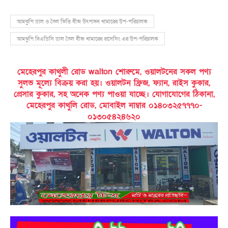
আমঝুপি ডাল ও তৈল ভিত্তি বীজ উৎপাদন খামারের উপ-পরিচালক
আমঝুপি বিএডিসি ডাল তৈল বীজ খামারের প্রসেসিং এর উপ-পরিচালক
মেহেরপুর কাথুলী রোড walton শোরুমে, ওয়ালটনের সকল পণ্য
সুলভ মূল্যে বিক্রয় করা হয়। ওয়ালটন ফ্রিজ, ফ্যান, রাইস কুকার,
প্রেসার কুকার, সহ অনেক পণ্য পাওয়া যাচ্ছে। যোগাযোগের ঠিকানা,
মেহেরপুর কাথুলি রোড, মোবাইল নাম্বার ০১৪০৩২৫৭৭৭০-
০১৩০৫৪২৪৬২০