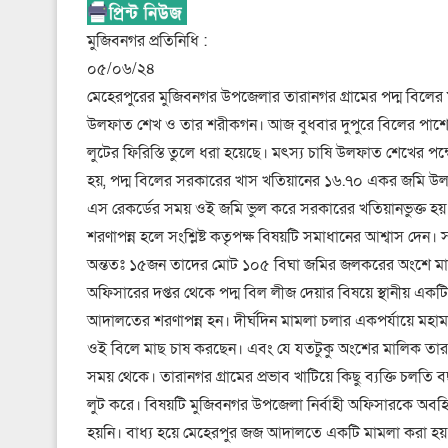
মুজিবনগর প্রতিনিধি :
০৫/০৬/২৪
মেহেরপুরের মুজিবনগর উপজেলার তারানগর গ্রামের পদ্ম বিলের ম
উলফাত শেখ ও তার শরীকগন। আজ বুধবার দুপুরে বিলের পাশে 
লুটের ফিরিস্তি তুলে ধরা হয়েছে। মৎস্য চাষি উলফাত শেখের পক
হয়, পদ্ম বিলের সরকারের খাস খতিয়ানের ১৬.৭০ একর জমি উল
এস রেকর্ডের সময় ওই জমি ভুল করে সরকারের খতিয়ানভুক্ত হয়। ব
শরণাপন্ন হলে সংশ্লিষ্ট কতৃপক্ষ বিষয়টি সমাধানের আশ্বাস দে
অন্ততঃ ১৫জন তাদের মোট ১০৫ বিঘা জমির জলকরের অংশে মাছ 
অফিসারের দপ্তর থেকে পদ্ম বিল লীজ দেয়ার বিষয়ে স্থানীয় একটি 
আদালতের শরণাপন্ন হন। দীর্ঘদিন মামলা চলার একপর্যায়ে মহাম
ওই বিলে মাছ চাষ করছেন। এবং যে যতটুকু অংশের মালিক তার ততো
সময় থেকে। তারানগর গ্রামের প্রভাব খাটিয়ে কিছু ব্যক্তি চলতি 
লুট করে। বিষয়টি মুজিবনগর উপজেলা নির্বাহী অফিসারকে অব
হয়নি। বাধ্য হয়ে মেহেরপুর জজ আদালতে একটি মামলা করা হয়