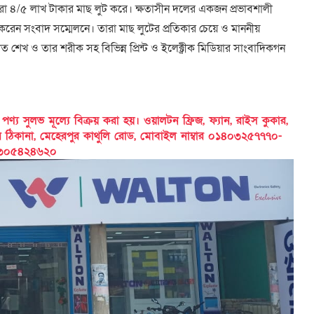
ারো ৪/৫ লাখ টাকার মাছ লুট করে। ক্ষতাসীন দলের একজন প্রভাবশালী
ী করেন সংবাদ সম্মেলনে। তারা মাছ লুটের প্রতিকার চেয়ে ও মাননীয়
াত শেখ ও তার শরীক সহ বিভিন্ন প্রিন্ট ও ইলেক্ট্রীক মিডিয়ার সাংবাদিকগন
 সুলভ মূল্যে বিক্রয় করা হয়। ওয়ালটন ফ্রিজ, ফ্যান, রাইস কুকার,
ের ঠিকানা, মেহেরপুর কাথুলি রোড, মোবাইল নাম্বার ০১৪০৩২৫৭৭৭০-
৩০৫৪২৪৬২০