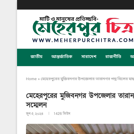
জাতীয়
আন্তর্জাতিক
সারাদেশ
রাজনীতি
অর
Home
»
মেহেরপুরের মুজিবনগর উপজেলার তারানগর পদ্ম বিলের মাছ ল
মেহেরপুরের মুজিবনগর উপজেলার তারানগর
সম্মেলন
জুন ৫, ২০২৪
1426
ভিউস