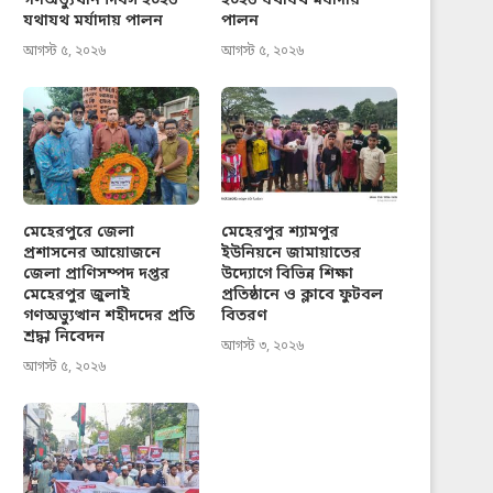
গণঅভ্যুত্থান দিবস ২০২৬
২০২৬ যথাযথ মর্যাদায়
যথাযথ মর্যাদায় পালন
পালন
আগস্ট ৫, ২০২৬
আগস্ট ৫, ২০২৬
মেহেরপুরে জেলা
মেহেরপুর শ্যামপুর
প্রশাসনের আয়োজনে
ইউনিয়নে জামায়াতের
জেলা প্রাণিসম্পদ দপ্তর
উদ্যোগে বিভিন্ন শিক্ষা
মেহেরপুর জুলাই
প্রতিষ্ঠানে ও ক্লাবে ফুটবল
গণঅভ্যুত্থান শহীদদের প্রতি
বিতরণ
শ্রদ্ধা নিবেদন
আগস্ট ৩, ২০২৬
আগস্ট ৫, ২০২৬