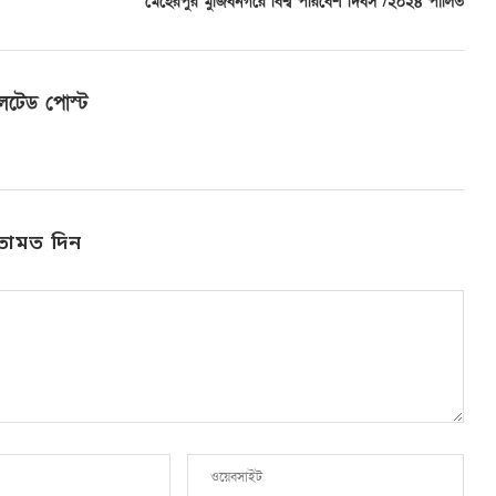
মেহেরপুর মুজিবনগরে বিশ্ব পরিবেশ দিবস /২০২৪ পালিত
লেটেড পোস্ট
তামত দিন