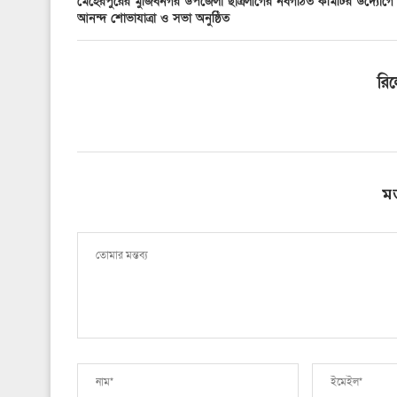
মেহেরপুরের মুজিবনগর উপজেলা ছাত্রলীগের নবগঠিত কমিটির উদ্যোগে
আনন্দ শোভাযাত্রা ও সভা অনুষ্ঠিত
রি
ম