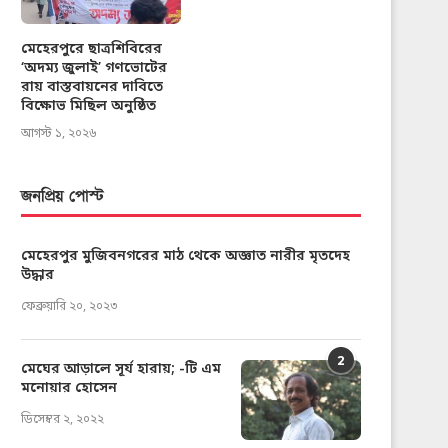
মেহেরপুরে ছাত্রশিবিরের
‘অদম্য জুলাই’ গণভোটের
রায় বাস্তবায়নের দাবিতে
বিক্ষোভ মিছিল অনুষ্ঠিত
আগস্ট ১, ২০২৬
জনপ্রিয় পোস্ট
মেহেরপুর মুজিবনগরের মাঠ থেকে অজ্ঞাত নারীর মৃতদেহ
উদ্ধার
ফেব্রুয়ারি ২০, ২০২৩
2
মেঘের আড়ালে সূর্য হারায়; -টি এম
মনোয়ার হোসেন
ডিসেম্বর ২, ২০২২