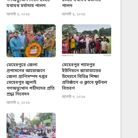
গণঅভ্যুত্থান দিবস ২০২৬
২০২৬ যথাযথ মর্যাদায়
যথাযথ মর্যাদায় পালন
পালন
আগস্ট ৫, ২০২৬
আগস্ট ৫, ২০২৬
মেহেরপুরে জেলা
মেহেরপুর শ্যামপুর
প্রশাসনের আয়োজনে
ইউনিয়নে জামায়াতের
জেলা প্রাণিসম্পদ দপ্তর
উদ্যোগে বিভিন্ন শিক্ষা
মেহেরপুর জুলাই
প্রতিষ্ঠানে ও ক্লাবে ফুটবল
গণঅভ্যুত্থান শহীদদের প্রতি
বিতরণ
শ্রদ্ধা নিবেদন
আগস্ট ৩, ২০২৬
আগস্ট ৫, ২০২৬