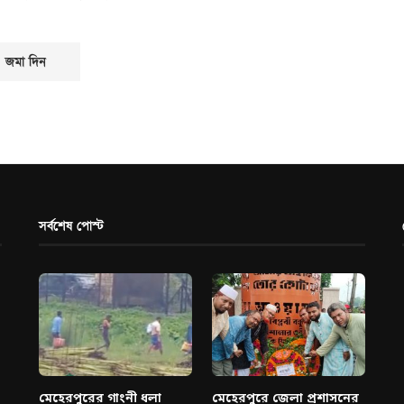
সর্বশেষ পোস্ট
মেহেরপুরের গাংনী ধলা
মেহেরপুরে জেলা প্রশাসনের