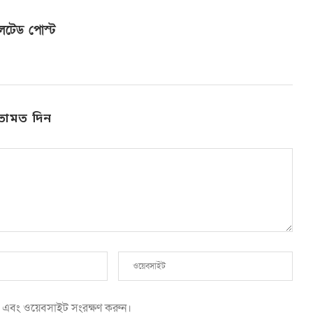
লেটেড পোস্ট
তামত দিন
েল এবং ওয়েবসাইট সংরক্ষণ করুন।