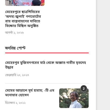
মেহেরপুরে ছাত্রশিবিরের
‘অদম্য জুলাই’ গণভোটের
রায় বাস্তবায়নের দাবিতে
বিক্ষোভ মিছিল অনুষ্ঠিত
আগস্ট ১, ২০২৬
জনপ্রিয় পোস্ট
মেহেরপুর মুজিবনগরের মাঠ থেকে অজ্ঞাত নারীর মৃতদেহ
উদ্ধার
ফেব্রুয়ারি ২০, ২০২৩
2
মেঘের আড়ালে সূর্য হারায়; -টি এম
মনোয়ার হোসেন
ডিসেম্বর ২, ২০২২