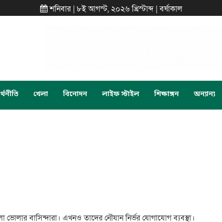
শনিবার | ৮ই আগস্ট, ২০২৬ খ্রিস্টাব্দ | বর্ষাকাল
্থনীতি
খেলা
বিনোদন
লাইফ স্টাইল
শিক্ষাঙ্গন
অন্যান্য
প জেলা ভোলার বাসিন্দারা। এখনও তাদের নৌযান নির্ভর যোগাযোগ ব্যবস্থা।