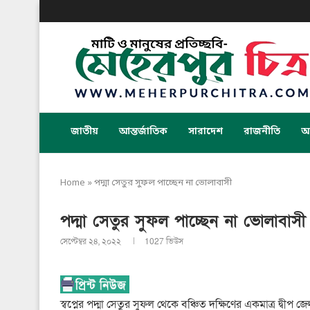
জাতীয়
আন্তর্জাতিক
সারাদেশ
রাজনীতি
অর
Home
»
পদ্মা সেতুর সুফল পাচ্ছেন না ভোলাবাসী
পদ্মা সেতুর সুফল পাচ্ছেন না ভোলাবাসী
সেপ্টেম্বর ২৪, ২০২২
1027
ভিউস
স্বপ্নের পদ্মা সেতুর সুফল থেকে বঞ্চিত দক্ষিণের একমাত্র দ্বী