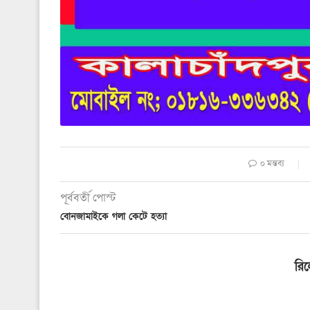
০ মন্তব্য
পূর্ববর্তী পোস্ট
বোনজামাইকে গলা কেটে হত্যা
রি