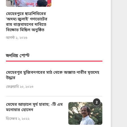
মেহেরপুরে ছাত্রশিবিরের
‘অদম্য জুলাই’ গণভোটের
রায় বাস্তবায়নের দাবিতে
বিক্ষোভ মিছিল অনুষ্ঠিত
আগস্ট ১, ২০২৬
জনপ্রিয় পোস্ট
মেহেরপুর মুজিবনগরের মাঠ থেকে অজ্ঞাত নারীর মৃতদেহ
উদ্ধার
ফেব্রুয়ারি ২০, ২০২৩
2
মেঘের আড়ালে সূর্য হারায়; -টি এম
মনোয়ার হোসেন
ডিসেম্বর ২, ২০২২