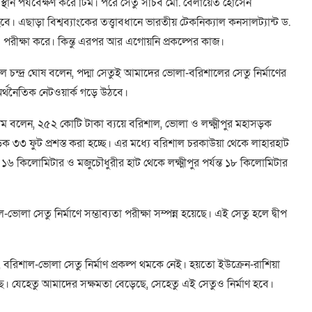
ব্য স্থান পর্যবেক্ষণ করে টিম। পরে সেতু সচিব মো. বেলায়েত হোসেন
 এছাড়া বিশ্বব্যাংকের তত্ত্বাবধানে ভারতীয় টেকনিক্যাল কনসালট্যান্ট ড.
যতাও পরীক্ষা করে। কিন্তু এরপর আর এগোয়নি প্রকল্পের কাজ।
চন্দ্র ঘোষ বলেন, পদ্মা সেতুই আমাদের ভোলা-বরিশালের সেতু নির্মাণের
ে অর্থনৈতিক নেটওয়ার্ক গড়ে উঠবে।
 বলেন, ২৫২ কোটি টাকা ব্যয়ে বরিশাল, ভোলা ও লক্ষ্মীপুর মহাসড়ক
ক ৩৩ ফুট প্রশস্ত করা হচ্ছে। এর মধ্যে বরিশাল চরকাউয়া থেকে লাহারহাট
ত ১৬ কিলোমিটার ও মজুচৌধুরীর হাট থেকে লক্ষ্মীপুর পর্যন্ত ১৮ কিলোমিটার
লা সেতু নির্মাণে সম্ভাব্যতা পরীক্ষা সম্পন্ন হয়েছে। এই সেতু হলে দ্বীপ
িশাল-ভোলা সেতু নির্মাণ প্রকল্প থমকে নেই। হয়তো ইউক্রেন-রাশিয়া
লছে। যেহেতু আমাদের সক্ষমতা বেড়েছে, সেহেতু এই সেতুও নির্মাণ হবে।