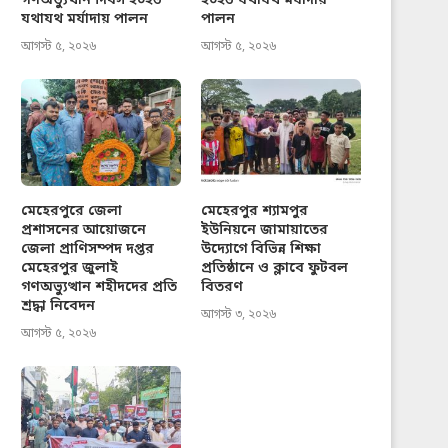
গণঅভ্যুত্থান দিবস ২০২৬
২০২৬ যথাযথ মর্যাদায়
যথাযথ মর্যাদায় পালন
পালন
আগস্ট ৫, ২০২৬
আগস্ট ৫, ২০২৬
মেহেরপুরে জেলা
মেহেরপুর শ্যামপুর
প্রশাসনের আয়োজনে
ইউনিয়নে জামায়াতের
জেলা প্রাণিসম্পদ দপ্তর
উদ্যোগে বিভিন্ন শিক্ষা
মেহেরপুর জুলাই
প্রতিষ্ঠানে ও ক্লাবে ফুটবল
গণঅভ্যুত্থান শহীদদের প্রতি
বিতরণ
শ্রদ্ধা নিবেদন
আগস্ট ৩, ২০২৬
আগস্ট ৫, ২০২৬