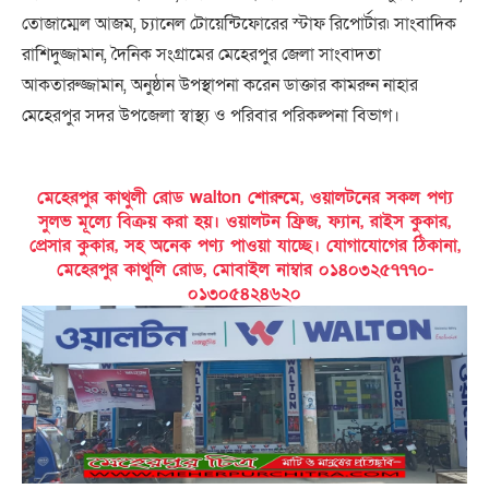
তোজাম্মেল আজম, চ্যানেল টোয়েন্টিফোরের স্টাফ রিপোর্টার৷ সাংবাদিক
রাশিদুজ্জামান, দৈনিক সংগ্রামের মেহেরপুর জেলা সাংবাদতা
আকতারুজ্জামান, অনুষ্ঠান উপস্থাপনা করেন ডাক্তার কামরুন নাহার
মেহেরপুর সদর উপজেলা স্বাস্থ্য ও পরিবার পরিকল্পনা বিভাগ।
মেহেরপুর কাথুলী রোড walton শোরুমে, ওয়ালটনের সকল পণ্য
সুলভ মূল্যে বিক্রয় করা হয়। ওয়ালটন ফ্রিজ, ফ্যান, রাইস কুকার,
প্রেসার কুকার, সহ অনেক পণ্য পাওয়া যাচ্ছে। যোগাযোগের ঠিকানা,
মেহেরপুর কাথুলি রোড, মোবাইল নাম্বার ০১৪০৩২৫৭৭৭০-
০১৩০৫৪২৪৬২০