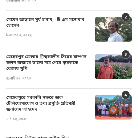
ফেব্রুয়ারি ২০, ২০২৩
2
মেঘের আড়ালে সূর্য হারায়; -টি এম মনোয়ার
হোসেন
ডিসেম্বর ২, ২০২২
3
মেহেরপুর জেলায় গ্রীষ্মকালীন সিমের বাম্পার
ফলন বাজারে ভালো দাম পেয়ে কৃষককে
বেজায় খুশি
জুলাই ২২, ২০২৩
4
মেহেরপুরে সরকারি সফরে ডাক
টেলিযোগাযোগ ও তথ্য প্রযুক্তি প্রতিমন্ত্রী
জুনায়েদ আহমেদ
মার্চ ১০, ২০২৪