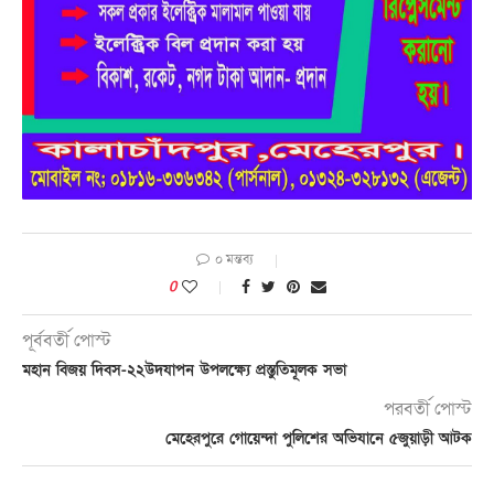
০ মন্তব্য
0
পূর্ববর্তী পোস্ট
মহান বিজয় দিবস-২২উদযাপন উপলক্ষ্যে প্রস্তুতিমূলক সভা
পরবর্তী পোস্ট
মেহেরপুরে গোয়েন্দা পুলিশের অভিযানে ৫জুয়াড়ী আটক