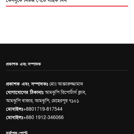
ফেসবুকে নিউজ পেতে লাইক দিন
প্রকাশক এবং সম্পাদক
প্রকাশক এবং সম্পাদকঃ
মোঃ আক্তারুজ্জামান
যোগাযোগের ঠিকানাঃ
আমঝুপি রিপোর্টার্স ক্লাব,
আমঝুপি বাজার, আমঝুপি, মেহেরপুর ৭১০১
মোবাইলঃ
+8801719-817544
মোবাইলঃ
+880 1912-346066
সর্বশেষ পোস্ট