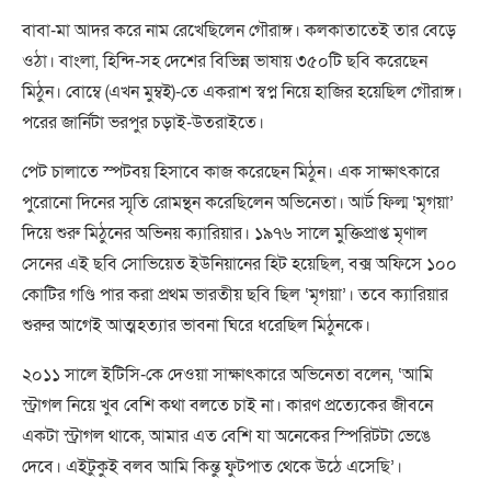
বাবা-মা আদর করে নাম রেখেছিলেন গৌরাঙ্গ। কলকাতাতেই তার বেড়ে
ওঠা। বাংলা, হিন্দি-সহ দেশের বিভিন্ন ভাষায় ৩৫০টি ছবি করেছেন
মিঠুন। বোম্বে (এখন মুম্বই)-তে একরাশ স্বপ্ন নিয়ে হাজির হয়েছিল গৌরাঙ্গ।
পরের জার্নিটা ভরপুর চড়াই-উতরাইতে।
পেট চালাতে স্পটবয় হিসাবে কাজ করেছেন মিঠুন। এক সাক্ষাৎকারে
পুরোনো দিনের স্মৃতি রোমন্থন করেছিলেন অভিনেতা। আর্ট ফিল্ম ‘মৃগয়া’
দিয়ে শুরু মিঠুনের অভিনয় ক্যারিয়ার। ১৯৭৬ সালে মুক্তিপ্রাপ্ত মৃণাল
সেনের এই ছবি সোভিয়েত ইউনিয়ানের হিট হয়েছিল, বক্স অফিসে ১০০
কোটির গণ্ডি পার করা প্রথম ভারতীয় ছবি ছিল ‘মৃগয়া’। তবে ক্যারিয়ার
শুরুর আগেই আত্মহত্যার ভাবনা ঘিরে ধরেছিল মিঠুনকে।
২০১১ সালে ইটিসি-কে দেওয়া সাক্ষাৎকারে অভিনেতা বলেন, ‘আমি
স্ট্রাগল নিয়ে খুব বেশি কথা বলতে চাই না। কারণ প্রত্যেকের জীবনে
একটা স্ট্রাগল থাকে, আমার এত বেশি যা অনেকের স্পিরিটটা ভেঙে
দেবে। এইটুকুই বলব আমি কিন্তু ফুটপাত থেকে উঠে এসেছি’।