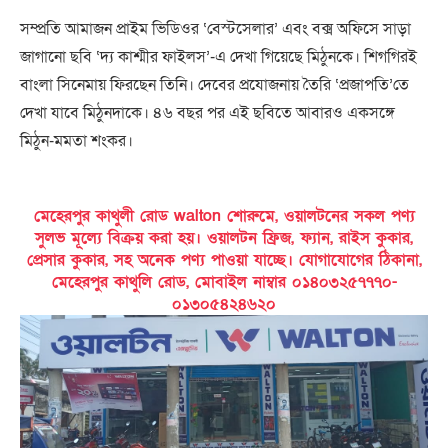
সম্প্রতি আমাজন প্রাইম ভিডিওর ‘বেস্টসেলার’ এবং বক্স অফিসে সাড়া
জাগানো ছবি ‘দ্য কাশ্মীর ফাইলস’-এ দেখা গিয়েছে মিঠুনকে। শিগগিরই
বাংলা সিনেমায় ফিরছেন তিনি। দেবের প্রযোজনায় তৈরি ‘প্রজাপতি’তে
দেখা যাবে মিঠুনদাকে। ৪৬ বছর পর এই ছবিতে আবারও একসঙ্গে
মিঠুন-মমতা শংকর।
মেহেরপুর কাথুলী রোড walton শোরুমে, ওয়ালটনের সকল পণ্য
সুলভ মূল্যে বিক্রয় করা হয়। ওয়ালটন ফ্রিজ, ফ্যান, রাইস কুকার,
প্রেসার কুকার, সহ অনেক পণ্য পাওয়া যাচ্ছে। যোগাযোগের ঠিকানা,
মেহেরপুর কাথুলি রোড, মোবাইল নাম্বার ০১৪০৩২৫৭৭৭০-
০১৩০৫৪২৪৬২০